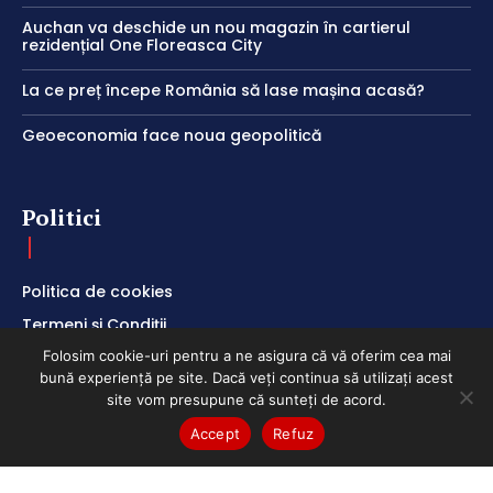
Auchan va deschide un nou magazin în cartierul
rezidențial One Floreasca City
La ce preț începe România să lase mașina acasă?
Geoeconomia face noua geopolitică
Politici
Politica de cookies
Termeni și Condiții
Politica de Confidențialitate
Folosim cookie-uri pentru a ne asigura că vă oferim cea mai
bună experiență pe site. Dacă veți continua să utilizați acest
site vom presupune că sunteți de acord.
Accept
Refuz
ClubEconomic @2026