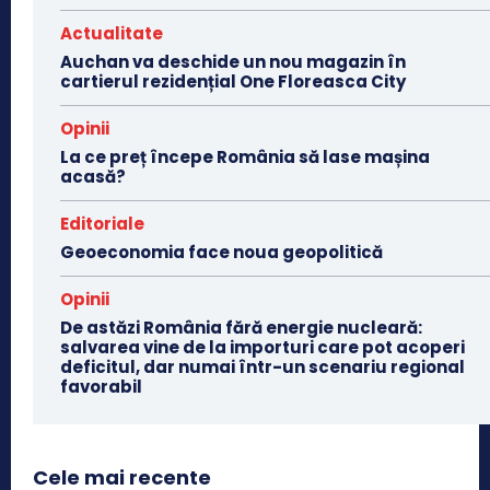
Actualitate
Auchan va deschide un nou magazin în
cartierul rezidențial One Floreasca City
Opinii
La ce preț începe România să lase mașina
acasă?
Editoriale
Geoeconomia face noua geopolitică
Opinii
De astăzi România fără energie nucleară:
salvarea vine de la importuri care pot acoperi
deficitul, dar numai într-un scenariu regional
favorabil
Cele mai recente