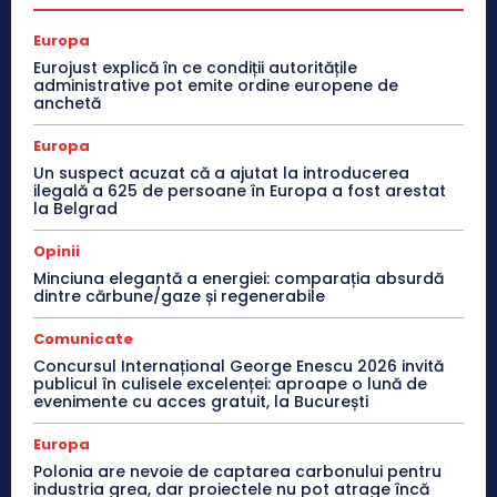
Europa
Eurojust explică în ce condiții autoritățile
administrative pot emite ordine europene de
anchetă
Europa
Un suspect acuzat că a ajutat la introducerea
ilegală a 625 de persoane în Europa a fost arestat
la Belgrad
Opinii
Minciuna elegantă a energiei: comparația absurdă
dintre cărbune/gaze și regenerabile
Comunicate
Concursul Internațional George Enescu 2026 invită
publicul în culisele excelenței: aproape o lună de
evenimente cu acces gratuit, la București
Europa
Polonia are nevoie de captarea carbonului pentru
industria grea, dar proiectele nu pot atrage încă