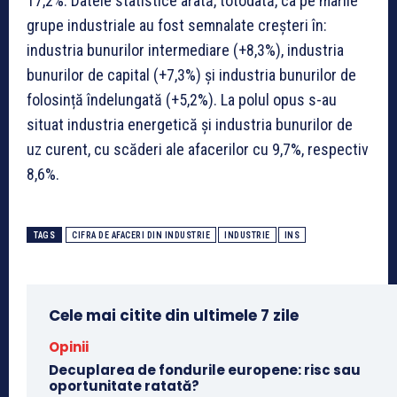
17,2%. Datele statistice arată, totodată, ca pe marile
grupe industriale au fost semnalate creșteri în:
industria bunurilor intermediare (+8,3%), industria
bunurilor de capital (+7,3%) și industria bunurilor de
folosință îndelungată (+5,2%). La polul opus s-au
situat industria energetică și industria bunurilor de
uz curent, cu scăderi ale afacerilor cu 9,7%, respectiv
8,6%.
TAGS
CIFRA DE AFACERI DIN INDUSTRIE
INDUSTRIE
INS
Cele mai citite din ultimele 7 zile
Opinii
Decuplarea de fondurile europene: risc sau
oportunitate ratată?