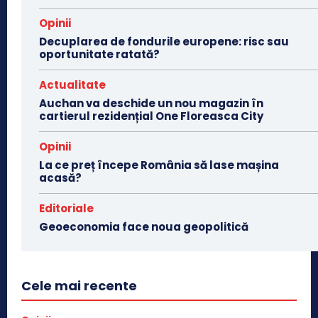
Opinii
Decuplarea de fondurile europene: risc sau
oportunitate ratată?
Actualitate
Auchan va deschide un nou magazin în
cartierul rezidențial One Floreasca City
Opinii
La ce preț începe România să lase mașina
acasă?
Editoriale
Geoeconomia face noua geopolitică
Cele mai recente