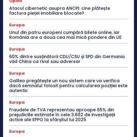
Opinii
Atacul cibernetic asupra ANCPI: cine plătește
factura pieței imobiliare blocate?
Europa
Unul din patru europeni cumpără bilete online, iar
România are a doua cea mai mică pondere din UE
Europa
60% dintre susținătorii CDU/CSU și SPD din Germania
văd China ca rival sau adversar
Europa
Galileo pregătește un nou sistem care va verifica
dacă semnalul folosit pentru calcularea poziției este
autentic
Europa
Fraudele de TVA reprezentau aproape 65% din
prejudiciile estimate în cele 3.602 de investigații
active ale EPPO la sfârșitul lui 2025
Europa