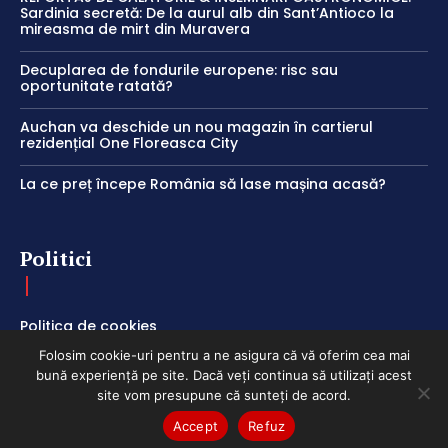
Sardinia secretă: De la aurul alb din Sant’Antioco la
mireasma de mirt din Muravera
Decuplarea de fondurile europene: risc sau
oportunitate ratată?
Auchan va deschide un nou magazin în cartierul
rezidențial One Floreasca City
La ce preț începe România să lase mașina acasă?
Politici
Politica de cookies
Termeni și Condiții
Folosim cookie-uri pentru a ne asigura că vă oferim cea mai
bună experiență pe site. Dacă veți continua să utilizați acest
Politica de Confidențialitate
site vom presupune că sunteți de acord.
Accept
Refuz