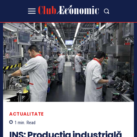
ACTUALITATE
1
min.
Read
INS: Producția industrială