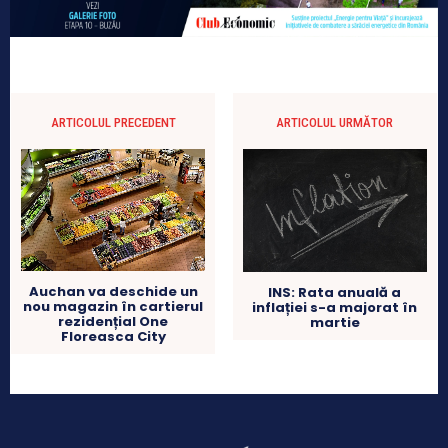
ARTICOLUL PRECEDENT
ARTICOLUL URMĂTOR
Auchan va deschide un
INS: Rata anuală a
nou magazin în cartierul
inflației s-a majorat în
rezidențial One
martie
Floreasca City