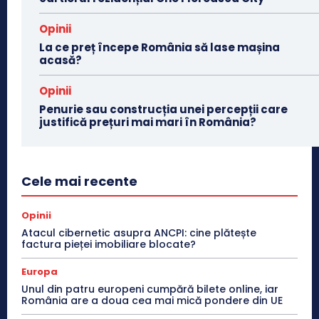
Opinii
La ce preț începe România să lase mașina
acasă?
Opinii
Penurie sau construcția unei percepții care
justifică prețuri mai mari în România?
Cele mai recente
Opinii
Atacul cibernetic asupra ANCPI: cine plătește
factura pieței imobiliare blocate?
Europa
Unul din patru europeni cumpără bilete online, iar
România are a doua cea mai mică pondere din UE