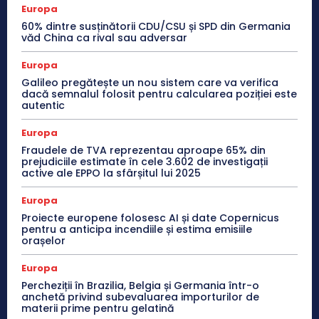
Europa
60% dintre susținătorii CDU/CSU și SPD din Germania
văd China ca rival sau adversar
Europa
Galileo pregătește un nou sistem care va verifica
dacă semnalul folosit pentru calcularea poziției este
autentic
Europa
Fraudele de TVA reprezentau aproape 65% din
prejudiciile estimate în cele 3.602 de investigații
active ale EPPO la sfârșitul lui 2025
Europa
Proiecte europene folosesc AI și date Copernicus
pentru a anticipa incendiile și estima emisiile
orașelor
Europa
Percheziții în Brazilia, Belgia și Germania într-o
anchetă privind subevaluarea importurilor de
materii prime pentru gelatină