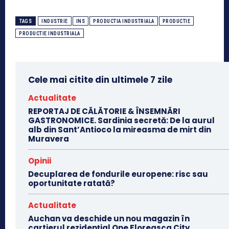
TAGS
INDUSTRIE
INS
PRODUCTIA INDUSTRIALA
PRODUCTIE
PRODUCTIE INDUSTRIALA
Cele mai citite din ultimele 7 zile
Actualitate
REPORTAJ DE CĂLĂTORIE & ÎNSEMNĂRI
GASTRONOMICE. Sardinia secretă: De la aurul
alb din Sant’Antioco la mireasma de mirt din
Muravera
Opinii
Decuplarea de fondurile europene: risc sau
oportunitate ratată?
Actualitate
Auchan va deschide un nou magazin în
cartierul rezidențial One Floreasca City