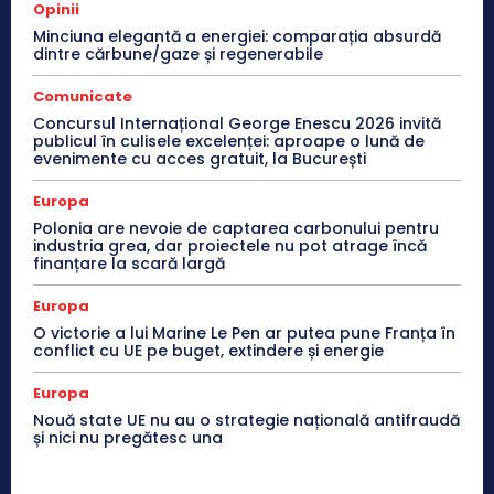
Opinii
Minciuna elegantă a energiei: comparația absurdă
dintre cărbune/gaze și regenerabile
Comunicate
Concursul Internațional George Enescu 2026 invită
publicul în culisele excelenței: aproape o lună de
evenimente cu acces gratuit, la București
Europa
Polonia are nevoie de captarea carbonului pentru
industria grea, dar proiectele nu pot atrage încă
finanțare la scară largă
Europa
O victorie a lui Marine Le Pen ar putea pune Franța în
conflict cu UE pe buget, extindere și energie
Europa
Nouă state UE nu au o strategie națională antifraudă
și nici nu pregătesc una