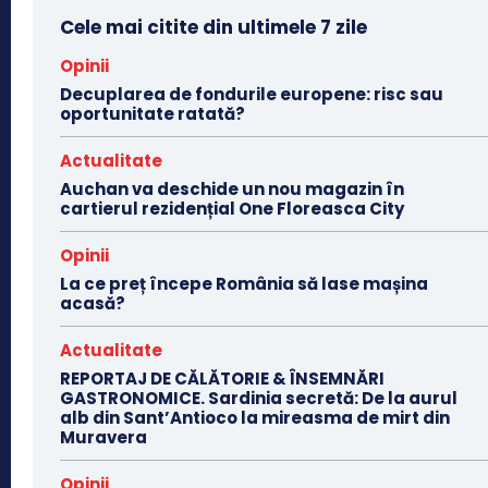
Cele mai citite din ultimele 7 zile
Opinii
Decuplarea de fondurile europene: risc sau
oportunitate ratată?
Actualitate
Auchan va deschide un nou magazin în
cartierul rezidențial One Floreasca City
Opinii
La ce preț începe România să lase mașina
acasă?
Actualitate
REPORTAJ DE CĂLĂTORIE & ÎNSEMNĂRI
GASTRONOMICE. Sardinia secretă: De la aurul
alb din Sant’Antioco la mireasma de mirt din
Muravera
Opinii