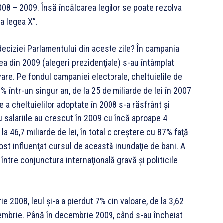
08 – 2009. Însă încăl­ca­rea le­gilor se poate re­zol­va
a legea X”.
deciziei Parla­mentului din aceste zile? În campania
cea din 2009 (alegeri prezi­denţiale) s-au întâmplat
re. Pe fondul campaniei electorale, chel­tuielile de
 într-un singur an, de la 25 de miliarde de lei în 2007
e a cheltuielilor adop­tate în 2008 s-a răsfrânt şi
u sala­riile au crescut în 2009 cu încă aproa­pe 4
a 46,7 miliar­de de lei, în total o creştere cu 87% faţă
ost influenţat cursul de această inundaţie de bani. A
ntre conjunctura internaţio­nală gravă şi politicile
2008, leul şi-a a pier­dut 7% din valoare, de la 3,62
embrie. Până în de­cem­brie 2009, când s-au încheiat