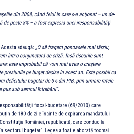
lile din 2008, când felul în care s-a acţionat – un de­
ă de peste 8% – a fost ex­pre­sia unei iresponsabilităţi
. Acesta adaugă:
„O să tragem ponoasele mai târziu,
m într-o conjunctură de criză. Însă riscurile sunt
are: este improbabil că vom mai avea o creştere
 presiunile pe buget decise în acest an. Este posibil ca
ii deficitului bugetar de 3% din PIB, prin urmare ratele
e pus sub semnul întrebării”.
 responsabilităţii fiscal-bugetare (69/2010) care
uţin de 180 de zile înainte de expirarea mandatului
 Constituţia Ro­mâniei, re­publicată, care conduc la
în sec­torul bugetar”. Le­gea a fost ela­borată tocmai