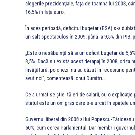
alegerile prezi­denţiale, faţă de toamna lui 2008, când
16,5% în faţa euro.
În acea perioadă, deficitul bugetar (ESA) s-a dublat
un salt spectaculos în 2009, până la 9,5% din PIB, p
„Este o nesăbuinţă să ai un deficit bugetar de 5,5%
8,5%. Dacă nu exista acest derapaj în 2008, criza nu
învăţătură: polonezii nu au căzut în recesiune pen
avut noi”, comentează Ionuţ Dumitru.
Ce a urmat se ştie: tăieri de salarii, cu o explicaţi
statul este un om gras care s-a urcat în spatele u
Guvernul liberal din 2008 al lui Popescu-Tăriceanu 
50%, cum cerea Parlamentul. Dar membrii guvernului