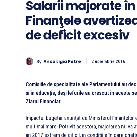
Salarii majorate în 
Finanţele avertize
de deficit excesiv
By
Anca Ligia Petre
2 noiembrie 2016
Comisiile de specialitate ale Parlamentului au deci
şi în educaţie, deşi lefurile au crescut în aceste 
Ziarul Financiar.
Impactul bugetar anunţat de Ministerul Finanţelor es
mult mai mare. Potrivit acestora, majo­ra­rea nu va 
an 2017 extrem de dificil, în condiţiile în care cheltu