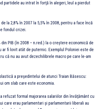
 partidele au intrat în forţă în ale­geri, leul a pierdut
 de la 2,8% în 2007 la 5,5% în 2008, pentru a face încă
e fondul crizei.
 din PIB (în 2008 – n.red.) la o creştere economică de
 ar fi lovit atât de puternic. Exemplul Poloniei este de
tru că nu au avut dezechilibrele macro pe care le-am
e plastică a preşedintelui de atunci Traian Băsescu:
nui om slab care este economia.
a refuzat formal majorarea salariilor din învăţământ cu
 care erau parlamentari şi parlamentarii liberali au