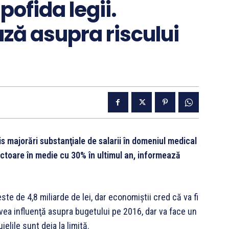
pofida legii.
ază asupra riscului
s majorări substanţiale de salarii în domeniul medical
sectoare în medie cu 30% în ultimul an, informează
te de 4,8 miliarde de lei, dar econo­miştii cred că va fi
avea influenţă asupra bugetului pe 2016, dar va face un
ielile sunt deja la limită.