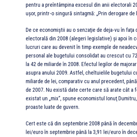
pentru a preîn­tâmpina exce­sul din anii electo­rali 20
uşor, printr-o singură sintagmă: „Prin derogare de l
De ce econo­miştii au o senzaţie de deja-vu în faţa 
electorală din 2008 (alegeri legislative) şi apoi în 
lucruri care au devenit în timp exemple de neadecva
personal ale bugetului consolidat au crescut cu 72%
la 42 de miliarde în 2008. Efectul legilor de majorar
asupra anului 2009. Astfel, cheltuielile buge­tului c
miliarde de lei, comparativ cu anul precedent, până l
de 2007. Nu există date certe care să arate cât a f
existat un „mix“, spune economistul Ionuţ Dumitru, î
proaste luate de guvern.
Cert este că din septembrie 2008 pâ­nă în decembrie 
lei/euro în septembrie până la 3,91 lei/euro în dec