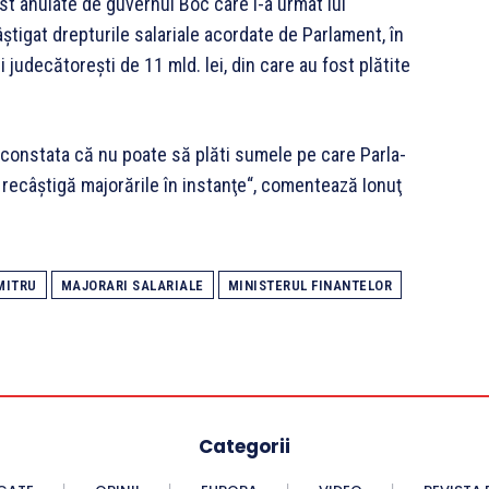
 fost anulate de guvernul Boc care i-a urmat lui
âştigat drepturile salariale acordate de Parlament, în
 jude­cătoreşti de 11 mld. lei, din care au fost plătite
 constata că nu poate să plăti sumele pe care Parla­
i recâştigă majorările în instanţe“, comentează Ionuţ
MITRU
MAJORARI SALARIALE
MINISTERUL FINANTELOR
Categorii