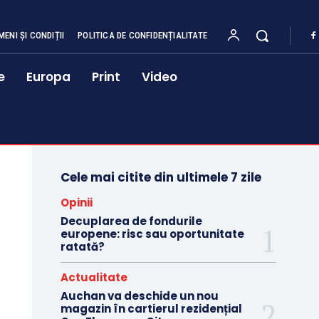
MENI ȘI CONDIȚII
POLITICA DE CONFIDENȚIALITATE
e
Europa
Print
Video
Cele mai citite din ultimele 7 zile
Opinii
Decuplarea de fondurile
europene: risc sau oportunitate
ratată?
Actualitate
Auchan va deschide un nou
magazin în cartierul rezidențial