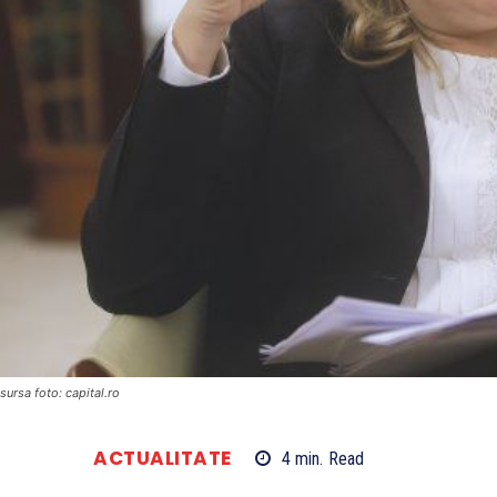
sursa foto: capital.ro
ACTUALITATE
4
min.
Read