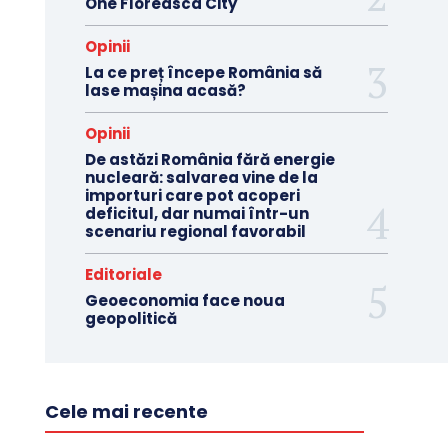
One Floreasca City
Opinii
La ce preț începe România să
lase mașina acasă?
Opinii
De astăzi România fără energie
nucleară: salvarea vine de la
importuri care pot acoperi
deficitul, dar numai într-un
scenariu regional favorabil
Editoriale
Geoeconomia face noua
geopolitică
Cele mai recente