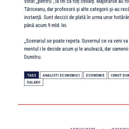
votat „pentru”, la fel ca toţi ceilalţi. Majorările au
Tăriceanu, dar profesorii şi alte categorii şi-au rec
instanţă. Sunt decizii de plată în urma unor hotărâri
până acum 9 mld. lei.
„Scenariul se poate repeta. Guvernul ce va veni va
men­tul i le decide acum şi le anulează, dar oameni
Dumitru.
TAGS
ANALISTI ECONOMICI
ECONOMIE
IONUT DU
SALARII