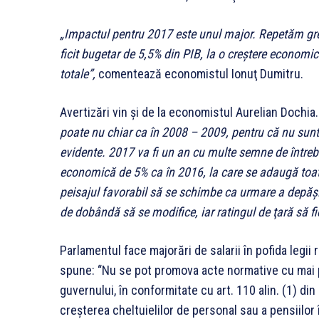
„Impactul pentru 2017 este unul major. Repetăm greşe
fi­cit bugetar de 5,5% din PIB, la o creş­tere economic
totale”,
co­men­tează economistul Ionuţ Dumitru.
Avertizări vin şi de la economistul Aurelian Dochia
poate nu chiar ca în 2008 – 2009, pentru că nu sunte
evidente. 2017 va fi un an cu multe semne de întreb
economică de 5% ca în 2016, la care se adaugă toate
peisajul favorabil să se schimbe ca urmare a depăşir
de dobândă să se modifice, iar ratingul de ţară să fi
Parlamentul face majorări de salarii în pofida legii
spune: “Nu se pot promova acte normative cu mai p
guvernului, în conformitate cu art. 110 alin. (1) din
creşterea cheltuie­lilor de personal sau a pensiilor 