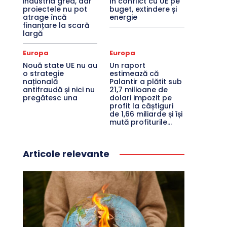
industria grea, dar
în conflict cu UE pe
proiectele nu pot
buget, extindere și
atrage încă
energie
finanțare la scară
largă
Europa
Europa
Nouă state UE nu au
Un raport
o strategie
estimează că
națională
Palantir a plătit sub
antifraudă și nici nu
21,7 milioane de
pregătesc una
dolari impozit pe
profit la câștiguri
de 1,66 miliarde și își
mută profiturile...
Articole relevante