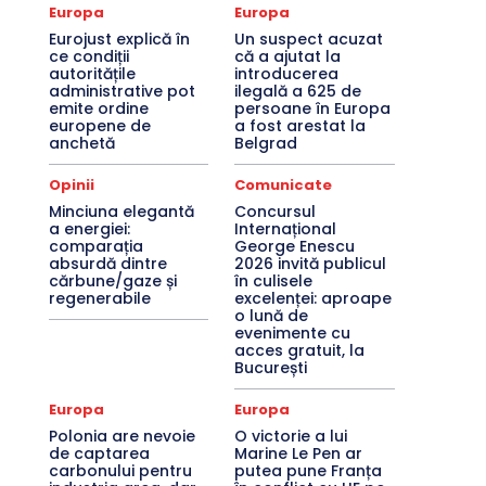
Europa
Europa
Eurojust explică în
Un suspect acuzat
ce condiții
că a ajutat la
autoritățile
introducerea
administrative pot
ilegală a 625 de
emite ordine
persoane în Europa
europene de
a fost arestat la
anchetă
Belgrad
Opinii
Comunicate
Minciuna elegantă
Concursul
a energiei:
Internațional
comparația
George Enescu
absurdă dintre
2026 invită publicul
cărbune/gaze și
în culisele
regenerabile
excelenței: aproape
o lună de
evenimente cu
acces gratuit, la
București
Europa
Europa
Polonia are nevoie
O victorie a lui
de captarea
Marine Le Pen ar
carbonului pentru
putea pune Franța