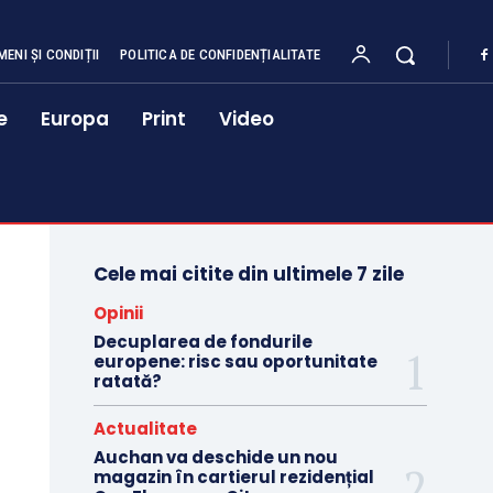
MENI ȘI CONDIȚII
POLITICA DE CONFIDENȚIALITATE
e
Europa
Print
Video
Cele mai citite din ultimele 7 zile
Opinii
Decuplarea de fondurile
europene: risc sau oportunitate
ratată?
Actualitate
Auchan va deschide un nou
magazin în cartierul rezidențial