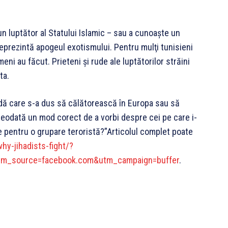
n luptător al Statului Islamic – sau a cunoaşte un
 reprezintă apogeul exotismului. Pentru mulţi tunisieni
eni au făcut. Prieteni şi rude ale luptătorilor străini
ta.
udă care s-a dus să călătorească în Europa sau să
 vreodată un mod corect de a vorbi despre cei pe care i-
te pentru o grupare teroristă?”Articolul complet poate
hy-jihadists-fight/?
tm_source=facebook.com&utm_campaign=buffer
.