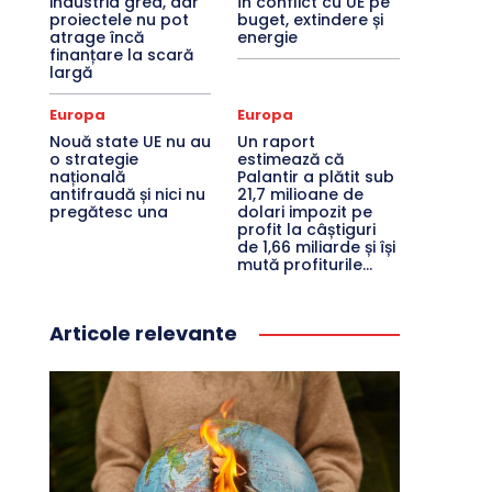
industria grea, dar
în conflict cu UE pe
proiectele nu pot
buget, extindere și
atrage încă
energie
finanțare la scară
largă
Europa
Europa
Nouă state UE nu au
Un raport
o strategie
estimează că
națională
Palantir a plătit sub
antifraudă și nici nu
21,7 milioane de
pregătesc una
dolari impozit pe
profit la câștiguri
de 1,66 miliarde și își
mută profiturile...
Articole relevante