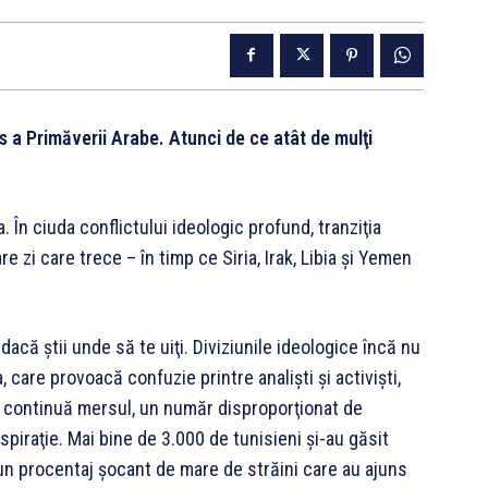
 a Primăverii Arabe. Atunci de ce atât de mulţi
 În ciuda conflictului ideologic profund, tranziţia
e zi care trece – în timp ce Siria, Irak, Libia şi Yemen
dacă ştii unde să te uiţi. Diviziunile ideologice încă nu
 care provoacă confuzie printre analişti şi activişti,
i continuă mersul, un număr disproporţionat de
spiraţie. Mai bine de 3.000 de tunisieni şi-au găsit
 un procentaj şocant de mare de străini care au ajuns