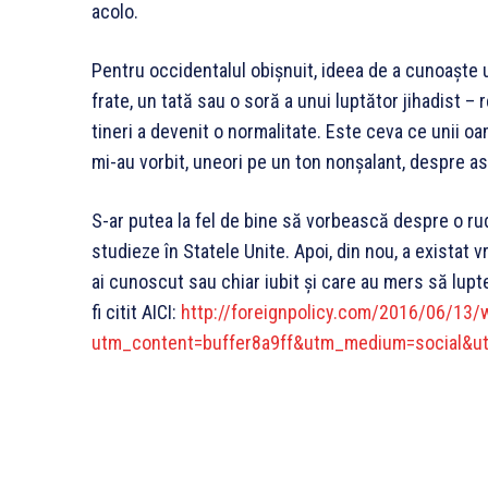
acolo.
Pentru occidentalul obişnuit, ideea de a cunoaşte u
frate, un tată sau o soră a unui luptător jihadist –
tineri a devenit o normalitate. Este ceva ce unii oam
mi-au vorbit, uneori pe un ton nonşalant, despre as
S-ar putea la fel de bine să vorbească despre o r
studieze în Statele Unite. Apoi, din nou, a existat
ai cunoscut sau chiar iubit şi care au mers să lup
fi citit AICI:
http://foreignpolicy.com/2016/06/13/w
utm_content=buffer8a9ff&utm_medium=social&u