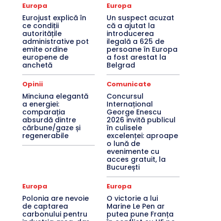
Europa
Europa
Eurojust explică în
Un suspect acuzat
ce condiții
că a ajutat la
autoritățile
introducerea
administrative pot
ilegală a 625 de
emite ordine
persoane în Europa
europene de
a fost arestat la
anchetă
Belgrad
Opinii
Comunicate
Minciuna elegantă
Concursul
a energiei:
Internațional
comparația
George Enescu
absurdă dintre
2026 invită publicul
cărbune/gaze și
în culisele
regenerabile
excelenței: aproape
o lună de
evenimente cu
acces gratuit, la
București
Europa
Europa
Polonia are nevoie
O victorie a lui
de captarea
Marine Le Pen ar
carbonului pentru
putea pune Franța