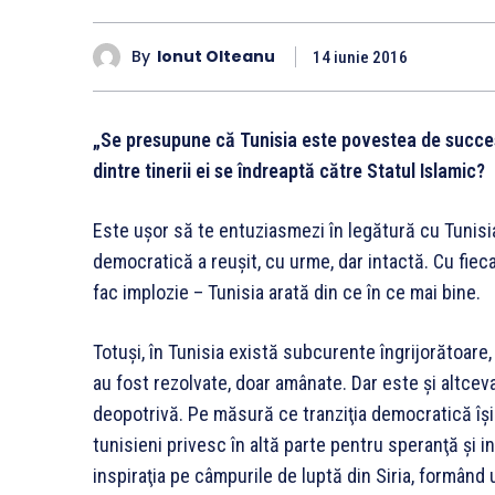
By
Ionut Olteanu
14 iunie 2016
„Se presupune că Tunisia este povestea de succes
dintre tinerii ei se îndreaptă către Statul Islamic?
Este uşor să te entuziasmezi în legătură cu Tunisia.
democratică a reuşit, cu urme, dar intactă. Cu fiecar
fac implozie – Tunisia arată din ce în ce mai bine.
Totuşi, în Tunisia există subcurente îngrijorătoare, 
au fost rezolvate, doar amânate. Dar este şi altceva,
deopotrivă. Pe măsură ce tranziţia democratică îş
tunisieni privesc în altă parte pentru speranţă şi in
inspiraţia pe câmpurile de luptă din Siria, formând