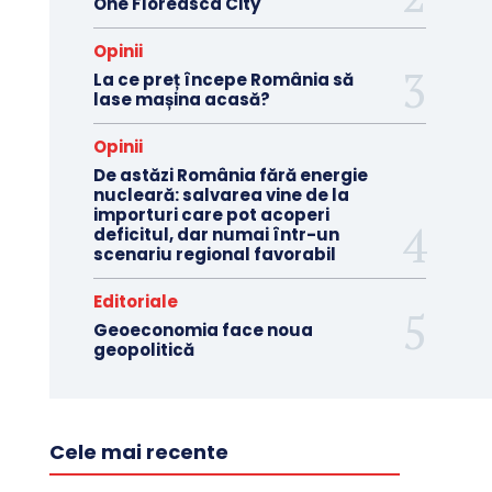
One Floreasca City
Opinii
La ce preț începe România să
lase mașina acasă?
Opinii
De astăzi România fără energie
nucleară: salvarea vine de la
importuri care pot acoperi
deficitul, dar numai într-un
scenariu regional favorabil
Editoriale
Geoeconomia face noua
geopolitică
Cele mai recente