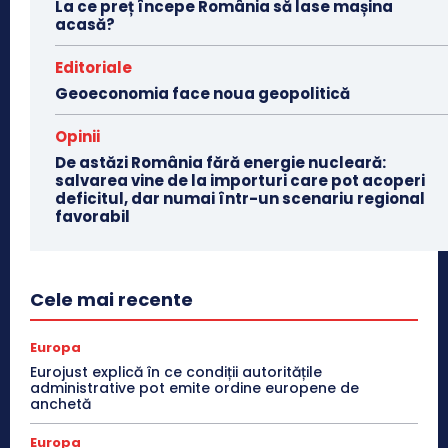
La ce preț începe România să lase mașina
acasă?
Editoriale
Geoeconomia face noua geopolitică
Opinii
De astăzi România fără energie nucleară:
salvarea vine de la importuri care pot acoperi
deficitul, dar numai într-un scenariu regional
favorabil
Cele mai recente
Europa
Eurojust explică în ce condiții autoritățile
administrative pot emite ordine europene de
anchetă
Europa