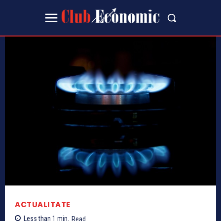
ACTUALITATE
Less than 1
min.
Read