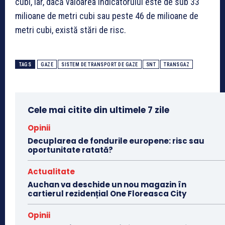
cubi, iar, dacă valoarea indicatorului este de sub 33
milioane de metri cubi sau peste 46 de milioane de
metri cubi, există stări de risc.
TAGS
GAZE
SISTEM DE TRANSPORT DE GAZE
SNT
TRANSGAZ
Cele mai citite din ultimele 7 zile
Opinii
Decuplarea de fondurile europene: risc sau
oportunitate ratată?
Actualitate
Auchan va deschide un nou magazin în
cartierul rezidențial One Floreasca City
Opinii