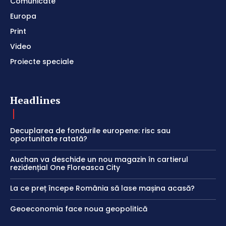
Comunicate
Europa
Print
Video
Proiecte speciale
Headlines
Decuplarea de fondurile europene: risc sau
oportunitate ratată?
Auchan va deschide un nou magazin în cartierul
rezidențial One Floreasca City
La ce preț începe România să lase mașina acasă?
Geoeconomia face noua geopolitică