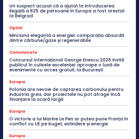
Un suspect acuzat că a ajutat la introducerea
ilegală a 625 de persoane în Europa a fost arestat
la Belgrad
Opinii
Minciuna elegantă a energiei: comparația absurdă
dintre cărbune/gaze și regenerabile
Comunicate
Concursul Internațional George Enescu 2026 invită
publicul în culisele excelenței: aproape o lună de
evenimente cu acces gratuit, la București
Europa
Polonia are nevoie de captarea carbonului pentru
industria grea, dar proiectele nu pot atrage încă
finanțare la scară largă
Europa
O victorie a lui Marine Le Pen ar putea pune Franța în
conflict cu UE pe buget, extindere și energie
Europa