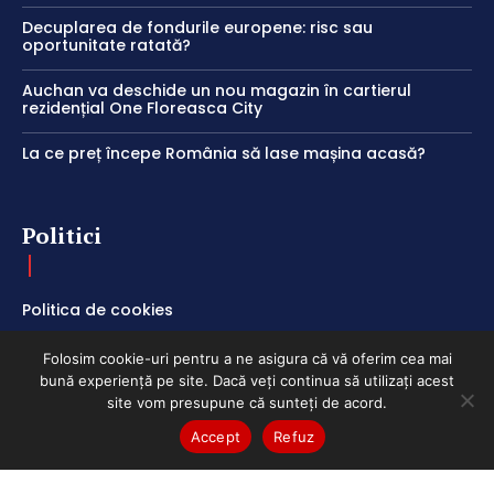
Decuplarea de fondurile europene: risc sau
oportunitate ratată?
Auchan va deschide un nou magazin în cartierul
rezidențial One Floreasca City
La ce preț începe România să lase mașina acasă?
Politici
Politica de cookies
Termeni și Condiții
Folosim cookie-uri pentru a ne asigura că vă oferim cea mai
Politica de Confidențialitate
bună experiență pe site. Dacă veți continua să utilizați acest
site vom presupune că sunteți de acord.
Accept
Refuz
ClubEconomic @2026