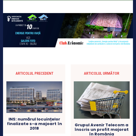
ARTICOLUL PRECEDENT
ARTICOLUL URMĂTOR
INS: numărul locuințelor
finalizate s-a majoart în
Grupul Avenir Telecom a
2018
înscris un profit majorat
în România