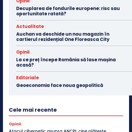
Opinii
Decuplarea de fondurile europene: risc sau
oportunitate ratată?
Actualitate
Auchan va deschide un nou magazin în
cartierul rezidențial One Floreasca City
Opinii
La ce preț începe România să lase mașina
acasă?
Editoriale
Geoeconomia face noua geopolitică
Cele mai recente
Opinii
Atacul cibernetic asupra ANCPI: cine plătește