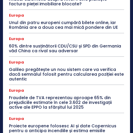
factura pieței imobiliare blocate?
Europa
Unul din patru europeni cumpără bilete online, iar
România are a doua cea mai mică pondere din UE
Europa
60% dintre susținătorii CDU/CSU și SPD din Germania
văd China ca rival sau adversar
Europa
Galileo pregătește un nou sistem care va verifica
dacă semnalul folosit pentru calcularea poziției este
autentic
Europa
Fraudele de TVA reprezentau aproape 65% din
prejudiciile estimate în cele 3.602 de investigații
active ale EPPO la sfârșitul lui 2025
Europa
Proiecte europene folosesc AI și date Copernicus
pentru a anticipa incendiile și estima emisiile