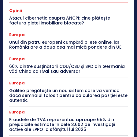
Opinii
Atacul cibernetic asupra ANCPI: cine plătește
factura pieței imobiliare blocate?
Europa
Unul din patru europeni cumpără bilete online, iar
România are a doua cea mai mică pondere din UE
Europa
60% dintre susținătorii CDU/CSU și SPD din Germania
văd China ca rival sau adversar
Europa
Galileo pregătește un nou sistem care va verifica
dacă semnalul folosit pentru calcularea poziției este
autentic
Europa
Fraudele de TVA reprezentau aproape 65% din
prejudiciile estimate în cele 3.602 de investigații
active ale EPPO la sfârșitul lui 2025