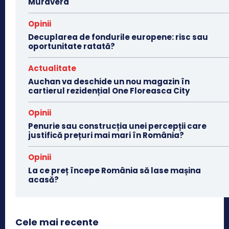
Muravera
Opinii
Decuplarea de fondurile europene: risc sau
oportunitate ratată?
Actualitate
Auchan va deschide un nou magazin în
cartierul rezidențial One Floreasca City
Opinii
Penurie sau construcția unei percepții care
justifică prețuri mai mari în România?
Opinii
La ce preț începe România să lase mașina
acasă?
Cele mai recente