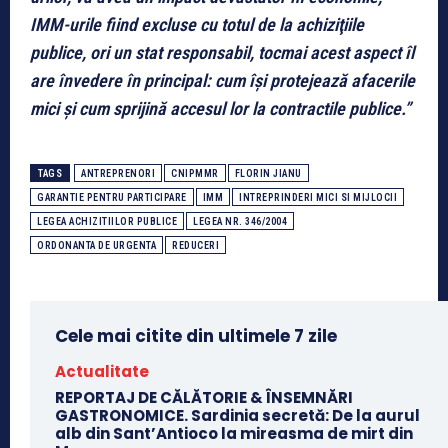
IMM-urile fiind excluse cu totul de la achiziţiile
publice, ori un stat responsabil, tocmai acest aspect îl
are învedere în principal: cum îşi protejează afacerile
mici şi cum sprijină accesul lor la contractile publice.”
TAGS
ANTREPRENORI
CNIPMMR
FLORIN JIANU
GARANTIE PENTRU PARTICIPARE
IMM
INTREPRINDERI MICI SI MIJLOCII
LEGEA ACHIZITIILOR PUBLICE
LEGEA NR. 346/2004
ORDONANTA DE URGENTA
REDUCERI
Cele mai citite din ultimele 7 zile
Actualitate
REPORTAJ DE CĂLĂTORIE & ÎNSEMNĂRI
GASTRONOMICE. Sardinia secretă: De la aurul
alb din Sant’Antioco la mireasma de mirt din