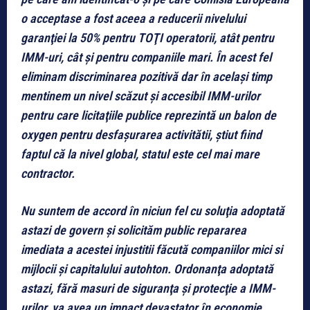
o acceptase a fost aceea a reducerii nivelului
garanţiei la 50% pentru TOŢI operatorii, atât pentru
IMM-uri, cât şi pentru companiile mari. În acest fel
eliminam discriminarea pozitivă dar în acelaşi timp
mentinem un nivel scăzut şi accesibil IMM-urilor
pentru care licitaţiile publice reprezintă un balon de
oxygen pentru desfaşurarea activitătii, ştiut fiind
faptul că la nivel global, statul este cel mai mare
contractor.
Nu suntem de accord în niciun fel cu soluţia adoptată
astazi de govern şi solicităm public repararea
imediata a acestei injustitii făcută companiilor mici si
mijlocii şi capitalului autohton. Ordonanţa adoptată
astazi, fără masuri de siguranţa şi protecţie a IMM-
urilor, va avea un impact devastator în economie,