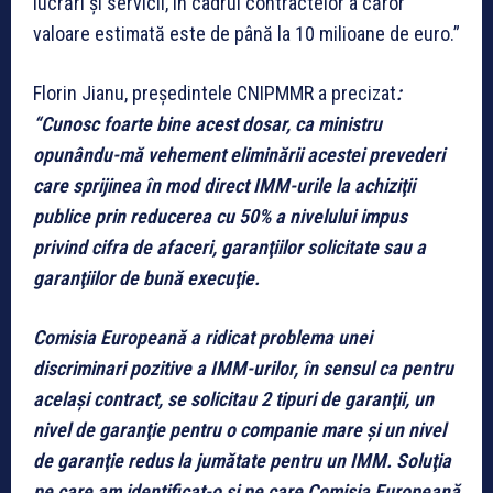
lucrări şi servicii, în cadrul contractelor a căror
valoare estimată este de până la 10 milioane de euro.”
Florin Jianu, preşedintele CNIPMMR a precizat
:
“Cunosc foarte bine acest dosar, ca ministru
opunându-mă vehement eliminării acestei prevederi
care sprijinea în mod direct IMM-urile la achiziţii
publice prin reducerea cu 50% a nivelului impus
privind cifra de afaceri, garanţiilor solicitate sau a
garanţiilor de bună execuţie.
Comisia Europeană a ridicat problema unei
discriminari pozitive a IMM-urilor, în sensul ca pentru
acelaşi contract, se solicitau 2 tipuri de garanţii, un
nivel de garanţie pentru o companie mare şi un nivel
de garanţie redus la jumătate pentru un IMM. Soluţia
pe care am identificat-o şi pe care Comisia Europeană