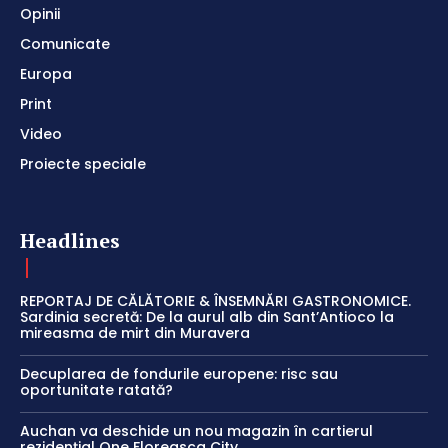
Opinii
Comunicate
Europa
Print
Video
Proiecte speciale
Headlines
REPORTAJ DE CĂLĂTORIE & ÎNSEMNĂRI GASTRONOMICE.
Sardinia secretă: De la aurul alb din Sant’Antioco la
mireasma de mirt din Muravera
Decuplarea de fondurile europene: risc sau
oportunitate ratată?
Auchan va deschide un nou magazin în cartierul
rezidențial One Floreasca City