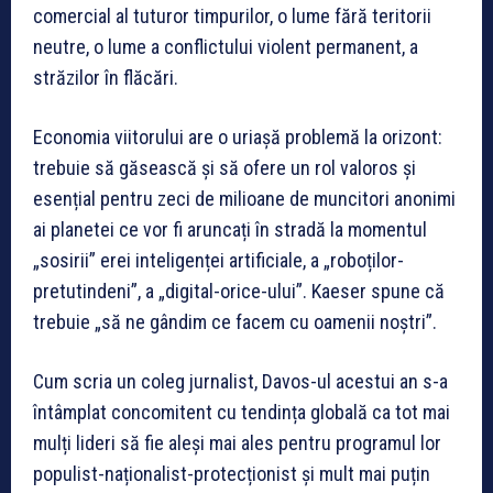
comercial al tuturor timpurilor, o lume fără teritorii
neutre, o lume a conflictului violent permanent, a
străzilor în flăcări.
Economia viitorului are o uriașă problemă la orizont:
trebuie să găsească și să ofere un rol valoros și
esențial pentru zeci de milioane de muncitori anonimi
ai planetei ce vor fi aruncați în stradă la momentul
„sosirii” erei inteligenței artificiale, a „roboților-
pretutindeni”, a „digital-orice-ului”. Kaeser spune că
trebuie „să ne gândim ce facem cu oamenii noștri”.
Cum scria un coleg jurnalist, Davos-ul acestui an s-a
întâmplat concomitent cu tendința globală ca tot mai
mulți lideri să fie aleși mai ales pentru programul lor
populist-naționalist-protecționist și mult mai puțin