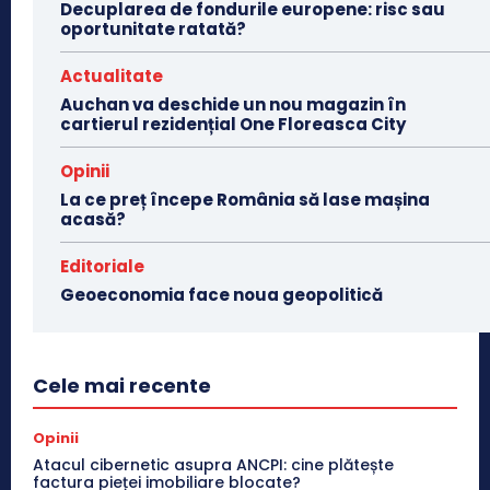
Decuplarea de fondurile europene: risc sau
oportunitate ratată?
Actualitate
Auchan va deschide un nou magazin în
cartierul rezidențial One Floreasca City
Opinii
La ce preț începe România să lase mașina
acasă?
Editoriale
Geoeconomia face noua geopolitică
Cele mai recente
Opinii
Atacul cibernetic asupra ANCPI: cine plătește
factura pieței imobiliare blocate?