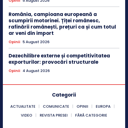
Opinii
5 August 2026
România, campioana europeană a
scumpirii motorinei. Țiței românesc,
rafinării românești, prețuri ca și cum totul
ar veni din import
Opinii
5 August 2026
Dezechilibre externe și competitivitatea
exporturilor: provocări structurale
Opinii
4 August 2026
Categorii
ACTUALITATE
COMUNICATE
OPINII
EUROPA
VIDEO
REVISTA PRESEI
FĂRĂ CATEGORIE