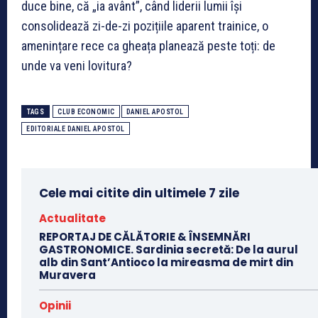
duce bine, că „ia avânt”, când liderii lumii își
consolidează zi-de-zi pozițiile aparent trainice, o
amenințare rece ca gheața planează peste toți: de
unde va veni lovitura?
TAGS
CLUB ECONOMIC
DANIEL APOSTOL
EDITORIALE DANIEL APOSTOL
Cele mai citite din ultimele 7 zile
Actualitate
REPORTAJ DE CĂLĂTORIE & ÎNSEMNĂRI
GASTRONOMICE. Sardinia secretă: De la aurul
alb din Sant’Antioco la mireasma de mirt din
Muravera
Opinii