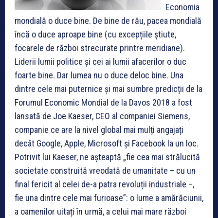
Economia
mondială o duce bine. De bine de rău, pacea mondială
încă o duce aproape bine (cu excepțiile știute,
focarele de război strecurate printre meridiane).
Liderii lumii politice și cei ai lumii afacerilor o duc
foarte bine. Dar lumea nu o duce deloc bine. Una
dintre cele mai puternice și mai sumbre predicții de la
Forumul Economic Mondial de la Davos 2018 a fost
lansată de Joe Kaeser, CEO al companiei Siemens,
companie ce are la nivel global mai mulți angajați
decât Google, Apple, Microsoft și Facebook la un loc.
Potrivit lui Kaeser, ne așteaptă „fie cea mai strălucită
societate construită vreodată de umanitate – cu un
final fericit al celei de-a patra revoluții industriale –,
fie una dintre cele mai furioase”: o lume a amărăciunii,
a oamenilor uitați în urmă, a celui mai mare război