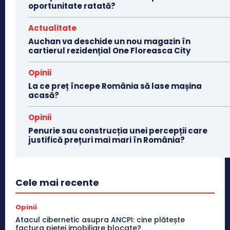
oportunitate ratată?
Actualitate
Auchan va deschide un nou magazin în
cartierul rezidențial One Floreasca City
Opinii
La ce preț începe România să lase mașina
acasă?
Opinii
Penurie sau construcția unei percepții care
justifică prețuri mai mari în România?
Cele mai recente
Opinii
Atacul cibernetic asupra ANCPI: cine plătește
factura pieței imobiliare blocate?