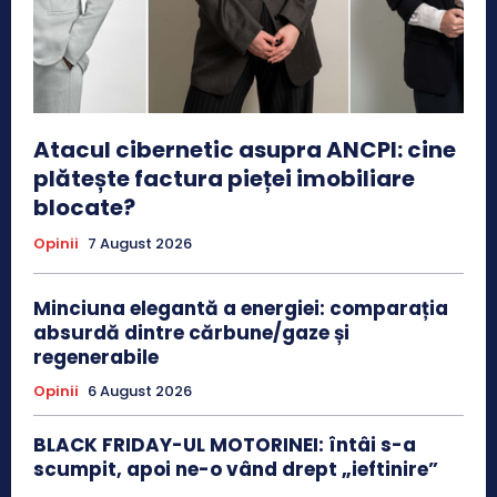
Atacul cibernetic asupra ANCPI: cine
plătește factura pieței imobiliare
blocate?
Opinii
7 August 2026
Minciuna elegantă a energiei: comparația
absurdă dintre cărbune/gaze și
regenerabile
Opinii
6 August 2026
BLACK FRIDAY-UL MOTORINEI: întâi s-a
scumpit, apoi ne-o vând drept „ieftinire”