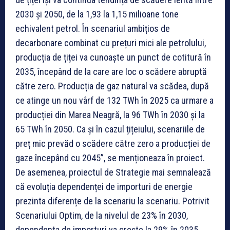
2030 și 2050, de la 1,93 la 1,15 milioane tone
echivalent petrol. În scenariul ambițios de
decarbonare combinat cu prețuri mici ale petrolului,
producția de țiței va cunoaște un punct de cotitură în
2035, începând de la care are loc o scădere abruptă
către zero. Producția de gaz natural va scădea, după
ce atinge un nou vârf de 132 TWh în 2025 ca urmare a
producției din Marea Neagră, la 96 TWh în 2030 și la
65 TWh în 2050. Ca și în cazul țițeiului, scenariile de
preț mic prevăd o scădere către zero a producției de
gaze începând cu 2045”, se menționeaza în proiect.
De asemenea, proiectul de Strategie mai semnalează
că evoluția dependenței de importuri de energie
prezinta diferențe de la scenariu la scenariu. Potrivit
Scenariului Optim, de la nivelul de 23% în 2030,
dependenta de importuri va crește la 29% în 2035,