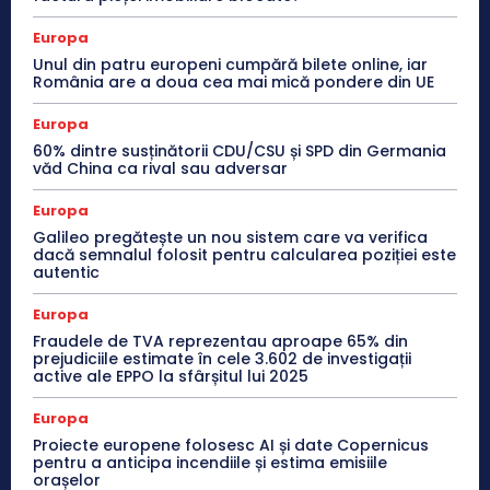
Europa
Unul din patru europeni cumpără bilete online, iar
România are a doua cea mai mică pondere din UE
Europa
60% dintre susținătorii CDU/CSU și SPD din Germania
văd China ca rival sau adversar
Europa
Galileo pregătește un nou sistem care va verifica
dacă semnalul folosit pentru calcularea poziției este
autentic
Europa
Fraudele de TVA reprezentau aproape 65% din
prejudiciile estimate în cele 3.602 de investigații
active ale EPPO la sfârșitul lui 2025
Europa
Proiecte europene folosesc AI și date Copernicus
pentru a anticipa incendiile și estima emisiile
orașelor