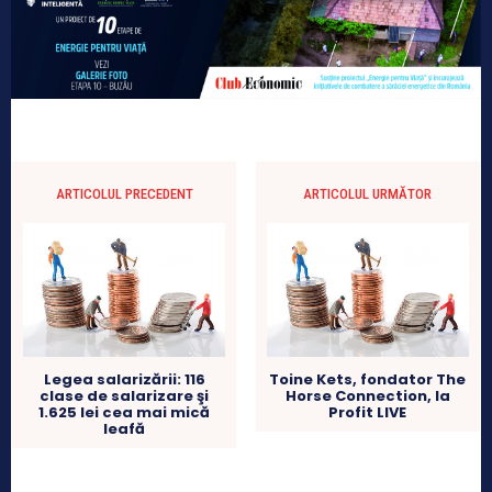
ARTICOLUL PRECEDENT
ARTICOLUL URMĂTOR
Legea salarizării: 116
Toine Kets, fondator The
clase de salarizare şi
Horse Connection, la
1.625 lei cea mai mică
Profit LIVE
leafă