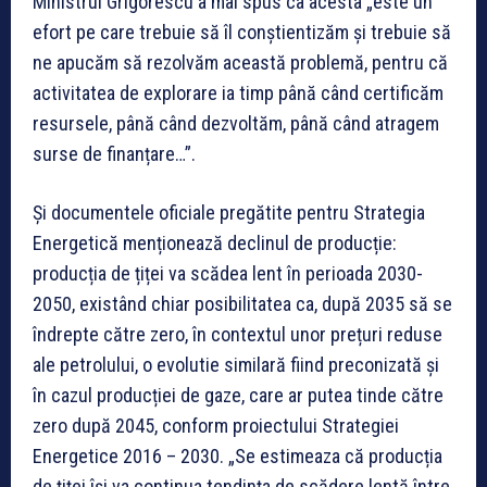
Ministrul Grigorescu a mai spus ca acesta „este un
efort pe care trebuie să îl conștientizăm și trebuie să
ne apucăm să rezolvăm această problemă, pentru că
activitatea de explorare ia timp până când certificăm
resursele, până când dezvoltăm, până când atragem
surse de finanțare…”.
Și documentele oficiale pregătite pentru Strategia
Energetică menționează declinul de producție:
producția de țiței va scădea lent în perioada 2030-
2050, existând chiar posibilitatea ca, după 2035 să se
îndrepte către zero, în contextul unor prețuri reduse
ale petrolului, o evolutie similară fiind preconizată și
în cazul producției de gaze, care ar putea tinde către
zero după 2045, conform proiectului Strategiei
Energetice 2016 – 2030. „Se estimeaza că producția
de țiței își va continua tendința de scădere lentă între