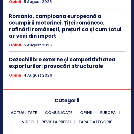
Opinii
5 August 2026
România, campioana europeană a
scumpirii motorinei. Țiței românesc,
rafinării românești, prețuri ca și cum totul
ar veni din import
Opinii
5 August 2026
Dezechilibre externe și competitivitatea
exporturilor: provocări structurale
Opinii
4 August 2026
Categorii
ACTUALITATE
COMUNICATE
OPINII
EUROPA
VIDEO
REVISTA PRESEI
FĂRĂ CATEGORIE