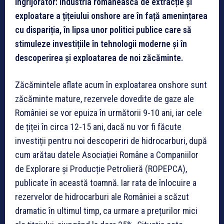
îngrijorător: industria românească de extracție și
exploatare a țițeiului onshore are în față amenințarea
cu dispariția, în lipsa unor politici publice care să
stimuleze investițiile în tehnologii moderne și în
descoperirea și exploatarea de noi zăcăminte.
Zăcămintele aflate acum în exploatarea onshore sunt
zăcăminte mature, rezervele dovedite de gaze ale
României se vor epuiza în următorii 9-10 ani, iar cele
de țiței în circa 12-15 ani, dacă nu vor fi făcute
investiții pentru noi descoperiri de hidrocarburi, după
cum arătau datele Asociației Române a Companiilor
de Explorare și Producție Petrolieră (ROPEPCA),
publicate în această toamnă. Iar rata de înlocuire a
rezervelor de hidrocarburi ale României a scăzut
dramatic în ultimul timp, ca urmare a prețurilor mici