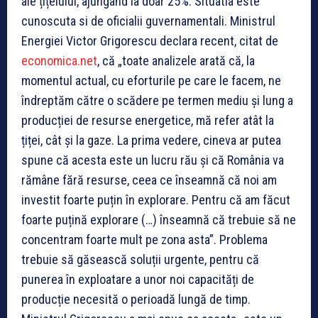
ale țițeiului, ajungând la doar 25%. Situatia este
cunoscuta si de oficialii guvernamentali. Ministrul
Energiei Victor Grigorescu declara recent, citat de
economica.net
, că „toate analizele arată că, la
momentul actual, cu eforturile pe care le facem, ne
îndreptăm către o scădere pe termen mediu și lung a
producției de resurse energetice, mă refer atât la
țiței, cât și la gaze. La prima vedere, cineva ar putea
spune că acesta este un lucru rău și că România va
rămâne fără resurse, ceea ce înseamnă că noi am
investit foarte puțin în explorare. Pentru că am făcut
foarte puțină explorare (…) înseamnă că trebuie să ne
concentram foarte mult pe zona asta”. Problema
trebuie să găsească soluții urgente, pentru că
punerea în exploatare a unor noi capacități de
producție necesită o perioadă lungă de timp.