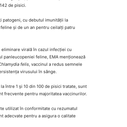
142 de pisici.
patogeni, cu debutul imunității la
eline și de un an pentru ceilalți patru
 eliminare virală în cazul infecției cu
 cazul panleucopeniei feline, EMA menționează
Chlamydia felis
, vaccinul a redus semnele
ersistența virusului în sânge.
 între 1 și 10 din 100 de pisici tratate, sunt
nt frecvente pentru majoritatea vaccinurilor.
te utilizat în conformitate cu rezumatul
unt adecvate pentru a asigura o calitate