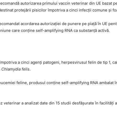
tinat protejării pisicilor împotriva a cinci infecții comune și fo
comandat acordarea autorizației de punere pe piață în UE pe
niune care conține self-amplifying RNA ca substanță activă.
 împotriva a cinci agenți patogeni, herpesvirusul felin de tip 1, ca
a
Chlamydia felis
.
cemiei feline, produsul conține self-amplifying RNA ambalat într
terinar a analizat date din 15 studii desfășurate în facilități a