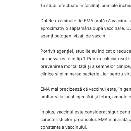
15 studii efectuate în facilități animale înch
Datele examinate de EMA arată că vaccinul a
aproximativ o săptămână după vaccinare. Durat
agenți patogeni vizați de vaccin.
Potrivit agenției, studiile au indicat o reduce
herpesvirus felin tip 1. Pentru calicivirusul
prevenirea mortalității și a semnelor clinice
clinice și eliminarea bacteriei, iar pentru v
EMA mai precizează că vaccinul este, în gener
umflarea la locul injectării și febra, ambele
În plus, vaccinul este considerat sigur pent
caracteristicilor produsului. EMA mai arată c
constantă a vaccinului.