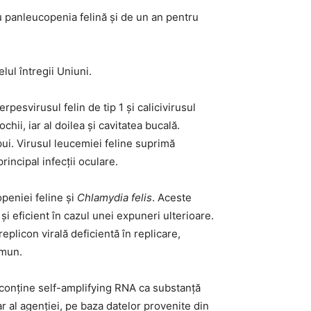
u panleucopenia felină și de un an pentru
ul întregii Uniuni.
pesvirusul felin de tip 1 și calicivirusul
hii, iar al doilea și cavitatea bucală.
 pui. Virusul leucemiei feline suprimă
rincipal infecții oculare.
openiei feline și
Chlamydia felis
. Aceste
i eficient în cazul unei expuneri ulterioare.
eplicon virală deficientă în replicare,
imun.
conține self-amplifying RNA ca substanță
r al agenției, pe baza datelor provenite din