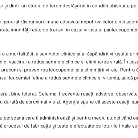
ise și dintr-un studiu de teren desfășurat în condiții obișnuite pe 
 generat răspunsuri imune adecvate împotriva celor cinci agenți 
a imunității este de trei ani în cazul virusului panleucopeniei f
re a mortalității, a semnelor clinice și a răspândirii virusului prin
 felin, vaccinul a redus semnele clinice și eliminarea virală. În
, precum și prevenirea leucopeniei și a eliminării virale. Pentru
irusul leucemiei feline a redus semnele clinice și viremia, adică p
al, bine tolerat. Cele mai frecvente reacții adverse, observate la
 cu durată de aproximativ o zi. Agenția spune că aceste reacții su
ru persoana care îl administrează și pentru mediu atunci când es
ă procesul de fabricație și testele efectuate pe loturile finale s