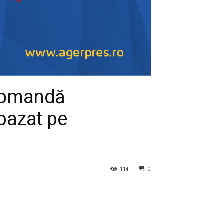
comandă
 bazat pe
114
0