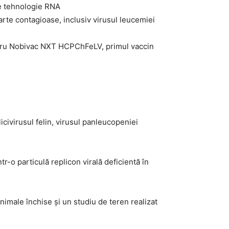
arte contagioase, inclusiv virusul leucemiei
ntru Nobivac NXT HCPChFeLV, primul vaccin
licivirusul felin, virusul panleucopeniei
-o particulă replicon virală deficientă în
nimale închise și un studiu de teren realizat