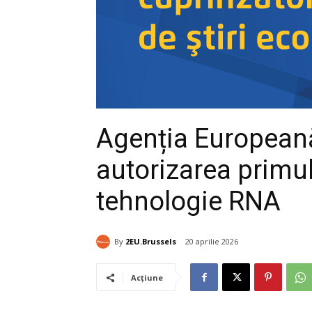
Agenția Europea
autorizarea primul
tehnologie RNA
By
2EU.Brussels
20 aprilie 2026
Acțiune