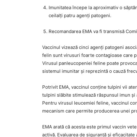
Imunitatea începe la aproximativ o săptăm
ceilalți patru agenți patogeni.
Recomandarea EMA va fi transmisă Comisiei
Vaccinul vizează cinci agenți patogeni asocia
felin sunt virusuri foarte contagioase care pr
Virusul panleucopeniei feline poate provoca di
sistemul imunitar și reprezintă o cauză frecv
Potrivit EMA, vaccinul conține tulpini vii ate
tulpini slăbite stimulează răspunsul imun și 
Pentru virusul leucemiei feline, vaccinul con
mecanism care permite producerea unei prot
EMA arată că acesta este primul vaccin vet
activă. Evaluarea de siguranță și eficacitat