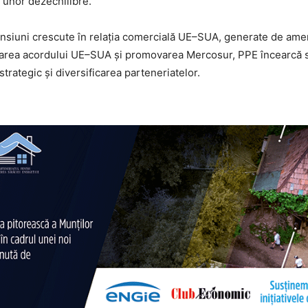
ul unor dezechilibre.
siuni crescute în relația comercială UE–SUA, generate de amenin
ocarea acordului UE–SUA și promovarea Mercosur, PPE încearcă s
rategic și diversificarea parteneriatelor.