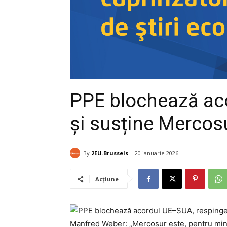
PPE blochează aco
și susține Mercos
By
2EU.Brussels
20 ianuarie 2026
Acțiune
Manfred Weber: „Mercosur este, pentru mine,