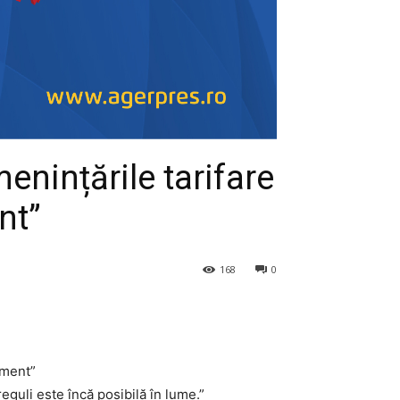
nințările tarifare
nt”
168
0
guli este încă posibilă în lume.”