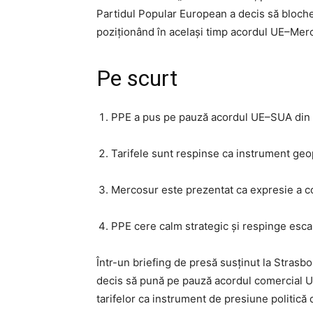
Partidul Popular European a decis să bloche
poziționând în același timp acordul UE–Merco
Pe scurt
PPE a pus pe pauză acordul UE–SUA din c
Tarifele sunt respinse ca instrument geop
Mercosur este prezentat ca expresie a co
PPE cere calm strategic și respinge esca
Într-un briefing de presă susținut la Stras
decis să pună pe pauză acordul comercial UE–
tarifelor ca instrument de presiune politică 