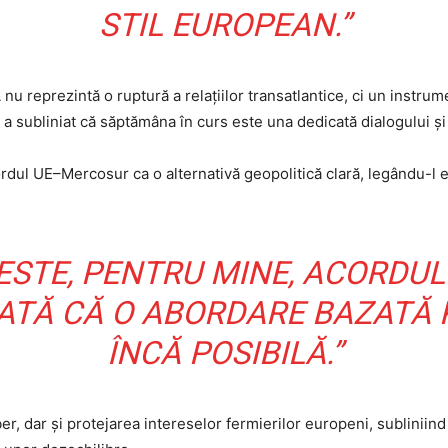
STIL EUROPEAN.”
u reprezintă o ruptură a relațiilor transatlantice, ci un instrum
a subliniat că săptămâna în curs este una dedicată dialogului și c
ordul UE–Mercosur ca o alternativă geopolitică clară, legându-l e
STE, PENTRU MINE, ACORDUL
ATĂ CĂ O ABORDARE BAZATĂ P
ÎNCĂ POSIBILĂ.”
er, dar și protejarea intereselor fermierilor europeni, sublinii