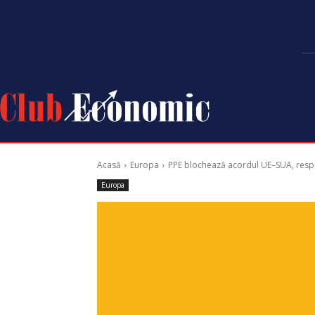
Acasă
Europa
PPE blochează acordul UE–SUA, respin
Europa