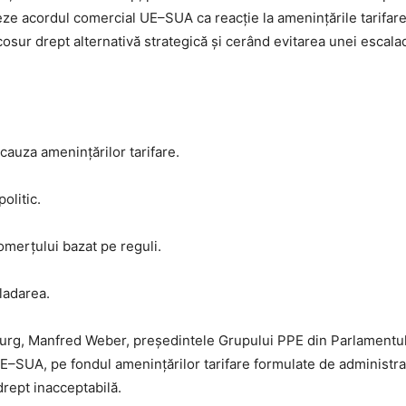
ze acordul comercial UE–SUA ca reacție la amenințările tarifare
sur drept alternativă strategică și cerând evitarea unei escala
auza amenințărilor tarifare.
olitic.
merțului bazat pe reguli.
ladarea.
bourg, Manfred Weber, președintele Grupului PPE din Parlamentu
SUA, pe fondul amenințărilor tarifare formulate de administrația
drept inacceptabilă.