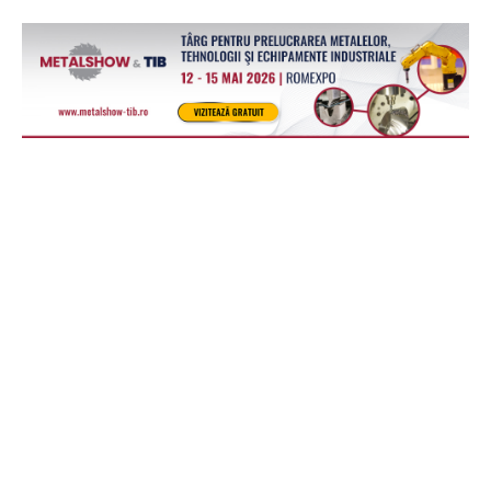
RELATED ARTICLES
Unul din patru europeni cumpără bilete
online, iar România are a doua cea mai
mică pondere din UE
7 august 2026
Europa
60% dintre susținătorii CDU/CSU și SPD din
Germania văd China ca rival sau adversar
7 august 2026
Europa
Galileo pregătește un nou sistem care va
verifica dacă semnalul folosit pentru
calcularea poziției este autentic
7 august 2026
Europa