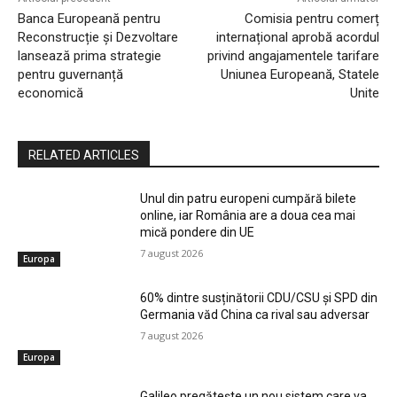
ClubEconomic - știri și analize despre economie, politici
europene și tendințe globale. Informație clară, pentru cititori
informați.
ISSN: 3120 - 2403
ISSN-L: 3120 – 239X
Meniu
Actualitate
Editoriale
Opinii
Comunicate