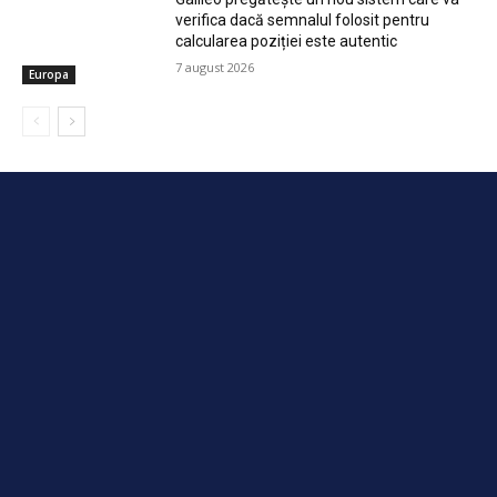
Europa
Print
Video
Proiecte speciale
Headlines
REPORTAJ DE CĂLĂTORIE & ÎNSEMNĂRI GASTRONOMICE.
Sardinia secretă: De la aurul alb din Sant’Antioco la
mireasma de mirt din Muravera
Decuplarea de fondurile europene: risc sau
oportunitate ratată?
Auchan va deschide un nou magazin în cartierul
rezidențial One Floreasca City
Penurie sau construcția unei percepții care justifică
prețuri mai mari în România?