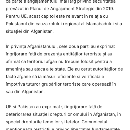
ca parte a angajamentului mai larg privind securitatea
prevăzut în Planul de Angajament Strategic din 2019.
Pentru UE, acest capitol este relevant în relația cu
Pakistanul din cauza rolului regional al Islamabadului și a
situației din Afganistan.
În privința Afganistanului, cele două părți au exprimat
îngrijorare față de prezența entităților teroriste și au
afirmat că teritoriul afgan nu trebuie folosit pentru a
amenința sau ataca alte state. Ele au cerut autorităților de
facto afgane să ia măsuri eficiente și verificabile
împotriva tuturor grupărilor teroriste care operează în
sau din Afganistan.
UE și Pakistan au exprimat și îngrijorare față de
deteriorarea situației drepturilor omului în Afganistan, în
special drepturile femeilor și fetelor. Comunicatul
menționează restricțiile privind libertățile fundamentale,