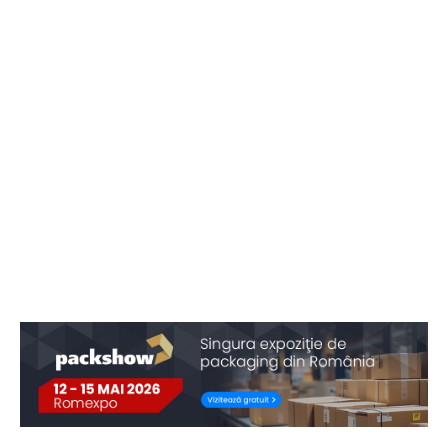
Articolul precedent
Articolul următor
Banca Europeană pentru
Comisia pentru comerț
Reconstrucție și Dezvoltare
internațional aprobă acordul
lansează prima strategie
privind angajamentele tarifare
pentru guvernanță
Uniunea Europeană, Statele
economică
Unite