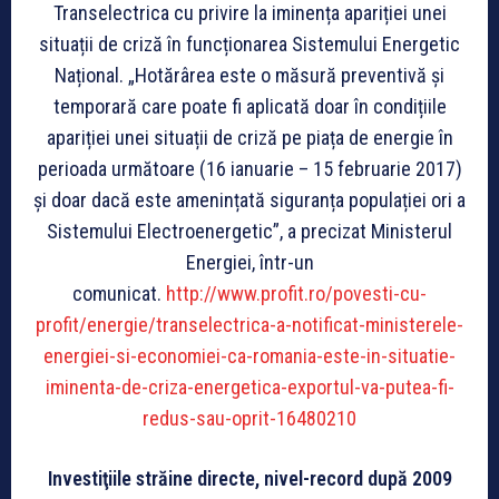
Transelectrica cu privire la iminența apariției unei
situații de criză în funcționarea Sistemului Energetic
Național. „Hotărârea este o măsură preventivă și
temporară care poate fi aplicată doar în condițiile
apariției unei situații de criză pe piața de energie în
perioada următoare (16 ianuarie – 15 februarie 2017)
și doar dacă este amenințată siguranța populației ori a
Sistemului Electroenergetic”, a precizat Ministerul
Energiei, într-un
comunicat.
http://www.profit.ro/povesti-cu-
profit/energie/transelectrica-a-notificat-ministerele-
energiei-si-economiei-ca-romania-este-in-situatie-
iminenta-de-criza-energetica-exportul-va-putea-fi-
redus-sau-oprit-16480210
Investiţiile străine directe, nivel-record după 2009