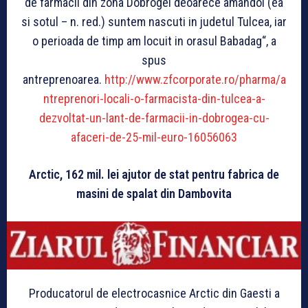
de farmacii din zona Dobrogei deoarece amandoi (ea
si sotul – n. red.) suntem nascuti in judetul Tulcea, iar
o perioada de timp am locuit in orasul Babadag“, a
spus
antreprenoarea.
http://www.zfcorporate.ro/pharma/a
ntreprenori-locali-o-farmacista-din-tulcea-a-
dezvoltat-un-lant-de-farmacii-in-dobrogea-cu-
afaceri-de-25-mil-euro-16056063
Arctic, 162 mil. lei ajutor de stat pentru fabrica de
masini de spalat din Dambovita
Producatorul de electrocasnice Arctic din Gaesti a