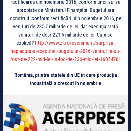
rectificarea din no­iembrie 2016, con­form unor surse
apropiate de Ministerul Finanţelor. Bugetul era
construit, conform rectificării din noiembrie 2016, pe
venituri de 235,7 mi­liar­de de lei, dar execuţia arată
venituri de doar 221,5 miliarde de lei. Cum se
explică?
http://www.zf.ro/eveniment/surpriza-
neplacuta-a-executiei-bugetului-2016-veniturile-au-
fost-de-222-mld-lei-in-loc-de-236-mld-lei-16054761
România, printre statele din UE în care producția
industrială a crescut în noiembrie