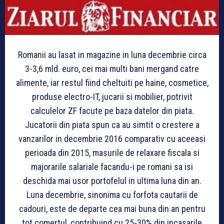
Romanii au lasat in magazine in luna decembrie circa
3-3,6 mld. euro, cei mai multi bani mergand catre
alimente, iar restul fiind cheltuiti pe haine, cosmetice,
produse electro-IT, jucarii si mobilier, potrivit
calculelor ZF facute pe baza datelor din piata.
Jucatorii din piata spun ca au simtit o crestere a
vanzarilor in decembrie 2016 comparativ cu aceeasi
perioada din 2015, masurile de relaxare fiscala si
majorarile salariale facandu-i pe romani sa isi
deschida mai usor portofelul in ultima luna din an.
Luna decembrie, sinonima cu forfota cautarii de
cadouri, este de departe cea mai buna din an pentru
tot comertul, contribuind cu 25-30% din incasarile