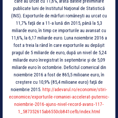
care au urcat cu 11,6%, arată datele preliminare
publicate luni de Institutul Naţional de Statistică
(INS). Exporturile de mărfuri româneşti au urcat cu
11,7% faţă de a 11-a lună din 2015, până la 5,3
miliarde euro, în timp ce importurile au avansat cu
11,6%, la 6,17 miliarde euro. Luna noiembrie 2016 a
fost a treia la rând în care exporturile au depăşit
pragul de 5 miliarde de euro, după un nivel de 5,24
miliarde euro înregistrat în septembrie şi de 5,09
miliarde euro în octombrie. Deficitul comerical din
noiembrie 2016 a fost de 865,5 milioane euro, în
creştere cu 10,9% (85,4 milioane euro) faţă de
noiembrie 2015.
http://adevarul.ro/economie/stiri-
economice/exporturile-romaniei-accelerat-puternic-
noiembrie-2016-ajuns-nivel-record-avans-117-
1_587352615ab6550cb841cefb/index.html