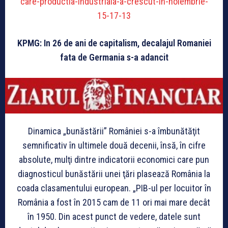
care-productia-industriala-a-crescut-in-noiembrie-
15-17-13
KPMG: In 26 de ani de capitalism, decalajul Romaniei
fata de Germania s-a adancit
Dinamica „bunăstării” României s-a îmbunătăţit
semnificativ în ultimele două decenii, însă, în cifre
absolute, mulţi dintre indicatorii economici care pun
diagnosticul bunăstării unei ţări plasează România la
coada clasamentului european. „PIB-ul per locuitor în
România a fost în 2015 cam de 11 ori mai mare decât
în 1950. Din acest punct de vedere, datele sunt