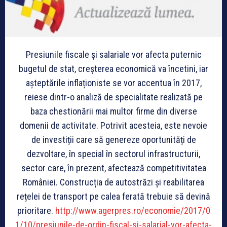
Presiunile fiscale și salariale vor afecta puternic
bugetul de stat, creșterea economică va încetini, iar
aşteptările inflaționiste se vor accentua în 2017,
reiese dintr-o analiză de specialitate realizată pe
baza chestionării mai multor firme din diverse
domenii de activitate. Potrivit acesteia, este nevoie
de investiții care să genereze oportunități de
dezvoltare, în special în sectorul infrastructurii,
sector care, în prezent, afectează competitivitatea
României. Construcția de autostrăzi și reabilitarea
rețelei de transport pe calea ferată trebuie să devină
prioritare.
http://www.agerpres.ro/economie/2017/0
1/10/presiunile-de-ordin-fiscal-si-salarial-vor-afecta-