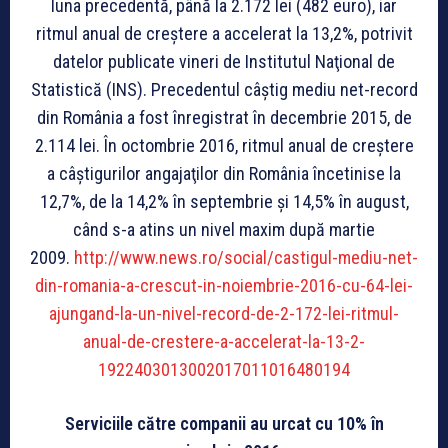
luna precedentă, până la 2.172 lei (482 euro), iar
ritmul anual de creştere a accelerat la 13,2%, potrivit
datelor publicate vineri de Institutul Naţional de
Statistică (INS). Precedentul câştig mediu net-record
din România a fost înregistrat în decembrie 2015, de
2.114 lei. În octombrie 2016, ritmul anual de creştere
a câştigurilor angajaţilor din România încetinise la
12,7%, de la 14,2% în septembrie şi 14,5% în august,
când s-a atins un nivel maxim după martie
2009.
http://www.news.ro/social/castigul-mediu-net-
din-romania-a-crescut-in-noiembrie-2016-cu-64-lei-
ajungand-la-un-nivel-record-de-2-172-lei-ritmul-
anual-de-crestere-a-accelerat-la-13-2-
1922403013002017011016480194
Serviciile către companii au urcat cu 10% în