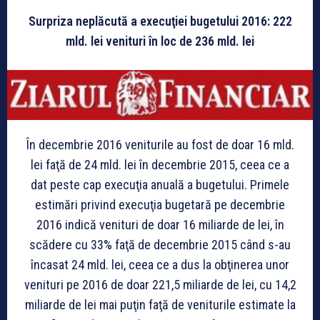
Surpriza neplăcută a execuţiei bugetului 2016: 222
mld. lei venituri în loc de 236 mld. lei
În decembrie 2016 veniturile au fost de doar 16 mld.
lei faţă de 24 mld. lei în decembrie 2015, ceea ce a
dat peste cap execuţia anuală a bugetului. Primele
estimări privind execuţia bu­getară pe decembrie
2016 in­dică venituri de doar 16 miliarde de lei, în
scădere cu 33% faţă de de­cem­brie 2015 când s-au
încasat 24 mld. lei, ceea ce a dus la obţinerea unor
ve­ni­turi pe 2016 de doar 221,5 miliarde de lei, cu 14,2
miliarde de lei mai puţin faţă de veniturile esti­ma­te la