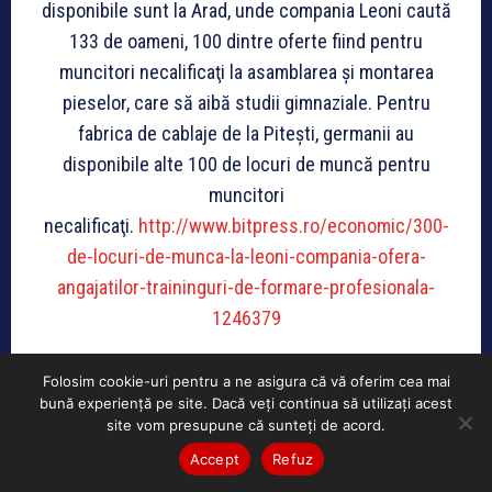
disponibile sunt la Arad, unde compania Leoni caută
133 de oameni, 100 dintre oferte fiind pentru
muncitori necalificaţi la asamblarea şi montarea
pieselor, care să aibă studii gimnaziale. Pentru
fabrica de cablaje de la Piteşti, germanii au
disponibile alte 100 de locuri de muncă pentru
muncitori
necalificaţi.
http://www.bitpress.ro/economic/300-
de-locuri-de-munca-la-leoni-compania-ofera-
angajatilor-traininguri-de-formare-profesionala-
1246379
Prima staţie de încărcare rapidă pentru maşinile
Folosim cookie-uri pentru a ne asigura că vă oferim cea mai
bună experiență pe site. Dacă veți continua să utilizați acest
electrice în Bucureşti
site vom presupune că sunteți de acord.
Accept
Refuz