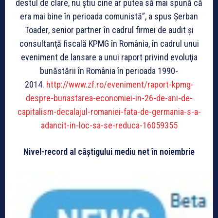
destul de clare, nu ştiu cine ar putea să mai spună că
era mai bine în perioada comunistă”, a spus Şerban
Toader, senior partner în cadrul firmei de audit şi
consultanţă fiscală KPMG în România, în cadrul unui
eveniment de lansare a unui raport privind evoluţia
bunăstării în România în perioada 1990-
2014.
http://www.zf.ro/eveniment/raport-kpmg-
despre-bunastarea-economiei-in-26-de-ani-de-
capitalism-decalajul-romaniei-fata-de-germania-s-a-
adancit-in-loc-sa-se-reduca-16059355
Nivel-record al câştigului mediu net în noiembrie