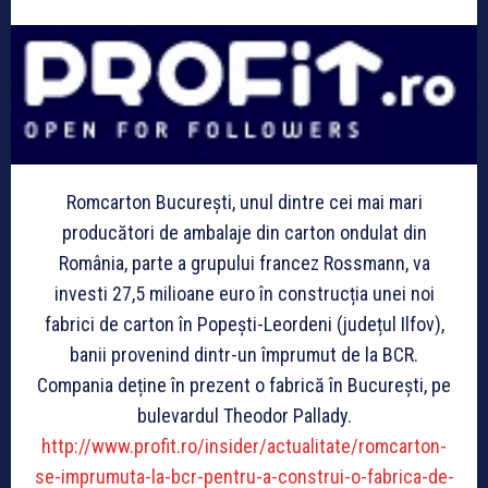
Romcarton București, unul dintre cei mai mari
producători de ambalaje din carton ondulat din
România, parte a grupului francez Rossmann, va
investi 27,5 milioane euro în construcția unei noi
fabrici de carton în Popești-Leordeni (județul Ilfov),
banii provenind dintr-un împrumut de la BCR.
Compania deține în prezent o fabrică în București, pe
bulevardul Theodor Pallady.
http://www.profit.ro/insider/actualitate/romcarton-
se-imprumuta-la-bcr-pentru-a-construi-o-fabrica-de-