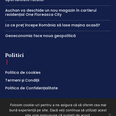
Auchan va deschide un nou magazin în cartierul
rezidențial One Floreasca City
La ce preț începe România să lase mașina acasă?
Geoeconomia face noua geopolitică
Politici
Politica de cookies
Termeni și Condiții
Politica de Confidențialitate
Folosim cookie-uri pentru a ne asigura că vă oferim cea mai
bună experiență pe site. Dacă veți continua să utilizați acest
ClubEconomic @2026
site vom presupune că sunteți de acord.