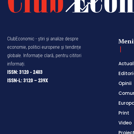
ClubEconomic - știri și analize despre
Meni
economie, politici europene și tendințe
globale. Informație clară, pentru cititori
Actual
informați.
ISSN: 3120 - 2403
Editori
ISSN-L: 3120 – 239X
Opinii
Comun
Europ
Print
Video
Proiec