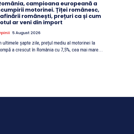
România, campioana europeană a
scumpirii motorinei. Țiței românesc,
rafinării românești, prețuri ca și cum
totul ar veni din import
pinii
5 August 2026
n ultimele șapte zile, prețul mediu al motorinei la
ompă a crescut în România cu 7,5%, cea mai mare...