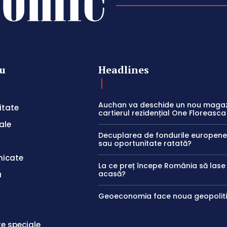
u
Headlines
Auchan va deschide un nou magaz
itate
cartierul rezidențial One Floreasca
ale
Decuplarea de fondurile europene:
sau oportunitate ratată?
icate
La ce preț începe România să las
acasă?
a
Geoeconomia face noua geopolit
te speciale