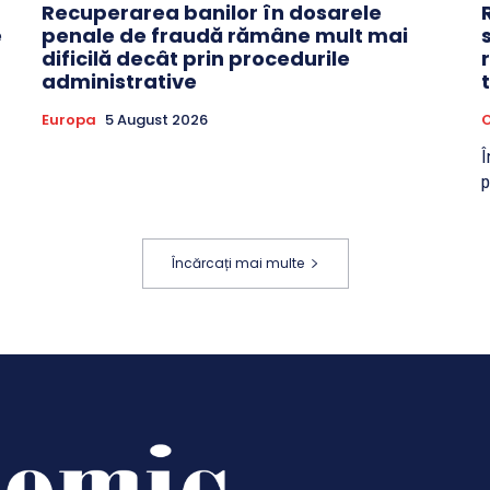
Recuperarea banilor în dosarele
e
penale de fraudă rămâne mult mai
dificilă decât prin procedurile
administrative
Europa
5 August 2026
O
Î
p
Încărcați mai multe