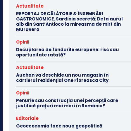
Actualitate
REPORTAJ DE CĂLĂTORIE & ÎNSEMNĂRI
GASTRONOMICE. Sardinia secretă: De la aurul
alb din Sant’Antioco la mireasma de mirt din
Muravera
Opinii
Decuplarea de fondurile europene: risc sau
oportunitate ratată?
Actualitate
Auchan va deschide un nou magazin în
cartierul rezidențial One Floreasca City
Opinii
Penurie sau construcția unei percepții care
justifică prețuri mai mari în România?
Editoriale
Geoeconomia face noua geopolitică