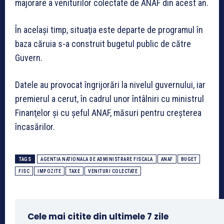
majorare a veniturilor colectate de ANAF din acest an.
În același timp, situaţia este departe de programul în
baza căruia s-a construit bugetul public de către
Guvern.
Datele au provocat îngrijorări la nivelul guvernului, iar
premierul a cerut, în cadrul unor întâlniri cu ministrul
Finanţelor şi cu şeful ANAF, măsuri pentru creşterea
încasărilor.
TAGS
AGENTIA NATIONALA DE ADMINISTRARE FISCALA
ANAF
BUGET
FISC
IMPOZITE
TAXE
VENITURI COLECTATE
Cele mai citite din ultimele 7 zile