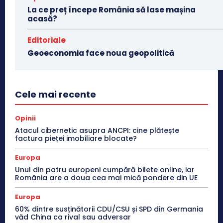
La ce preț începe România să lase mașina
acasă?
Editoriale
Geoeconomia face noua geopolitică
Cele mai recente
Opinii
Atacul cibernetic asupra ANCPI: cine plătește
factura pieței imobiliare blocate?
Europa
Unul din patru europeni cumpără bilete online, iar
România are a doua cea mai mică pondere din UE
Europa
60% dintre susținătorii CDU/CSU și SPD din Germania
văd China ca rival sau adversar