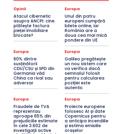
Opinii
Europa
Atacul cibernetic
Unul din patru
asupra ANCPI: cine
europeni cumpără
plătește factura
bilete online, iar
pieței imobiliare
România are a
blocate?
doua cea mai mică
pondere din UE
Europa
Europa
60% dintre
Galileo pregătește
susținătorii
un nou sistem care
CDU/CSU și SPD din
va verifica dacă
Germania văd
semnalul folosit
China ca rival sau
pentru calcularea
adversar
poziției este
autentic
Europa
Europa
Fraudele de TVA
Proiecte europene
reprezentau
folosesc AI și date
aproape 65% din
Copernicus pentru
prejudiciile estimate
a anticipa incendiile
în cele 3.602 de
și estima emisiile
investigații active
orașelor