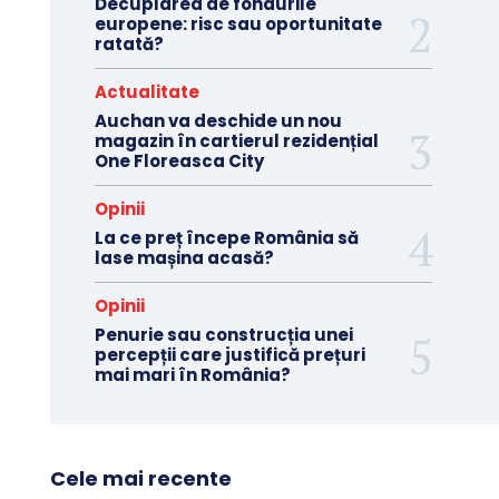
Decuplarea de fondurile
europene: risc sau oportunitate
ratată?
Actualitate
Auchan va deschide un nou
magazin în cartierul rezidențial
One Floreasca City
Opinii
La ce preț începe România să
lase mașina acasă?
Opinii
Penurie sau construcția unei
percepții care justifică prețuri
mai mari în România?
Cele mai recente