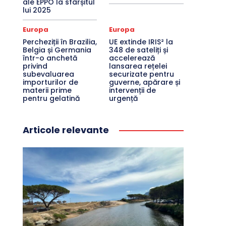
ale EPPO la sfârșitul
lui 2025
Europa
Europa
Percheziții în Brazilia,
UE extinde IRIS² la
Belgia și Germania
348 de sateliți și
într-o anchetă
accelerează
privind
lansarea rețelei
subevaluarea
securizate pentru
importurilor de
guverne, apărare și
materii prime
intervenții de
pentru gelatină
urgență
Articole relevante