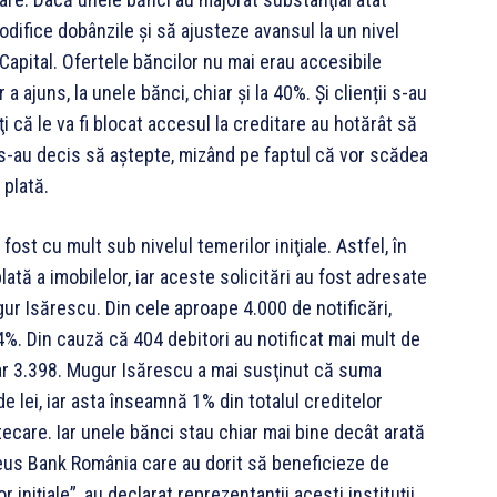
odifice dobânzile şi să ajusteze avansul la un nivel
 Capital. Ofertele băncilor nu mai erau accesibile
 a ajuns, la unele bănci, chiar şi la 40%. Și clienții s-au
ţi că le va fi blocat accesul la creditare au hotărât să
i s-au decis să aştepte, mizând pe faptul că vor scădea
 plată.
fost cu mult sub nivelul temerilor iniţiale. Astfel, în
plată a imobilelor, iar aceste solicitări au fost adresate
ur Isărescu. Din cele aproape 4.000 de notificări,
4%. Din cauză că 404 debitori au notificat mai mult de
oar 3.398. Mugur Isărescu a mai susţinut că suma
de lei, iar asta înseamnă 1% din totalul creditelor
tecare. Iar unele bănci stau chiar mai bine decât arată
aeus Bank România care au dorit să beneficieze de
r iniţiale”, au declarat reprezentanţii acesti instituții.