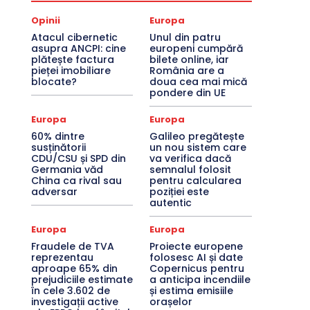
Opinii
Europa
Atacul cibernetic
Unul din patru
asupra ANCPI: cine
europeni cumpără
plătește factura
bilete online, iar
pieței imobiliare
România are a
blocate?
doua cea mai mică
pondere din UE
Europa
Europa
60% dintre
Galileo pregătește
susținătorii
un nou sistem care
CDU/CSU și SPD din
va verifica dacă
Germania văd
semnalul folosit
China ca rival sau
pentru calcularea
adversar
poziției este
autentic
Europa
Europa
Fraudele de TVA
Proiecte europene
reprezentau
folosesc AI și date
aproape 65% din
Copernicus pentru
prejudiciile estimate
a anticipa incendiile
în cele 3.602 de
și estima emisiile
investigații active
orașelor