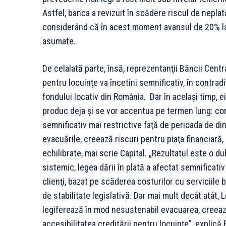
Astfel, banca a revizuit în scădere riscul de neplată
considerând că în acest moment avansul de 20% la l
asumate.
De celalată parte, însă, reprezentanţii Băncii Cent
pentru locuinţe va încetini semnificativ, în contrad
fondului locativ din România. Dar în acelaşi timp, 
produc deja şi se vor accentua pe termen lung: cond
semnificativ mai restrictive faţă de perioada de di
evacuările, creează riscuri pentru piaţa financiară
echilibrate, mai scrie Capital. „Rezultatul este o du
sistemic, legea dării în plată a afectat semnificati
clienţi, bazat pe scăderea costurilor cu serviciile b
de stabilitate legislativă. Dar mai mult decât atât
legiferează în mod nesustenabil evacuarea, creează
accesibilitatea creditării pentru locuinţe”, explică