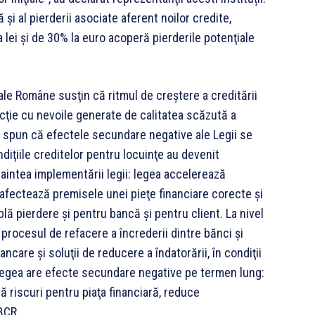
 şi al pierderii asociate aferent noilor credite,
ei şi de 30% la euro acoperă pierderile potenţiale
rale Române susţin că ritmul de creştere a creditării
icţie cu nevoile generate de calitatea scăzută a
ei spun că efectele secundare negative ale Legii se
iţiile creditelor pentru locuinţe au devenit
naintea implementării legii: legea accelerează
, afectează premisele unei pieţe financiare corecte şi
blă pierdere şi pentru bancă şi pentru client. La nivel
v procesul de refacere a încrederii dintre bănci şi
ancare şi soluţii de reducere a îndatorării, în condiţii
, Legea are efecte secundare negative pe termen lung:
 riscuri pentru piaţa financiară, reduce
 BCR.