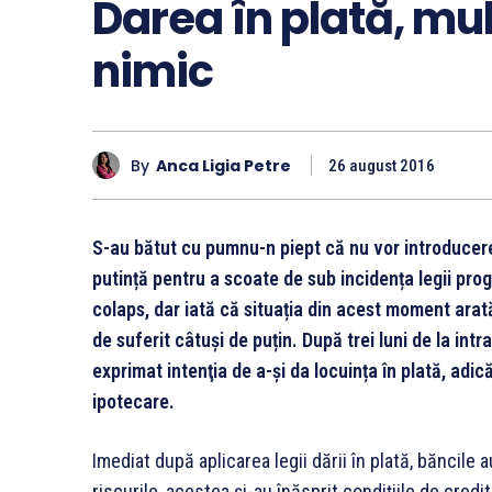
Darea în plată, mu
nimic
By
Anca Ligia Petre
26 august 2016
S-au bătut cu pumnu-n piept că nu vor introducerea l
putință pentru a scoate de sub incidența legii pro
colaps, dar iată că situația din acest moment arată
de suferit câtuși de puțin. După trei luni de la intr
exprimat intenţia de a-şi da locuința în plată, adic
ipotecare.
Imediat după aplicarea legii dării în plată, băncile 
riscurile, acestea și-au înăsprit condițiile de cred