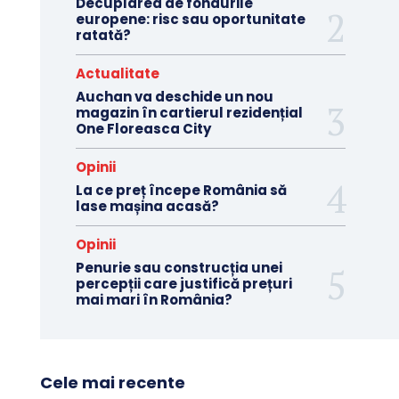
Decuplarea de fondurile
europene: risc sau oportunitate
ratată?
Actualitate
Auchan va deschide un nou
magazin în cartierul rezidențial
One Floreasca City
Opinii
La ce preț începe România să
lase mașina acasă?
Opinii
Penurie sau construcția unei
percepții care justifică prețuri
mai mari în România?
Cele mai recente