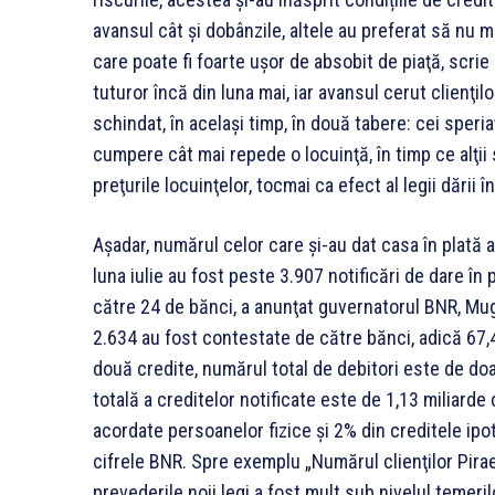
avansul cât şi dobânzile, altele au preferat să nu m
care poate fi foarte uşor de absobit de piaţă, scrie
tuturor încă din luna mai, iar avansul cerut clienţilor
schindat, în același timp, în două tabere: cei speria
cumpere cât mai repede o locuinţă, în timp ce alţi
preţurile locuinţelor, tocmai ca efect al legii dării în
Așadar, numărul celor care şi-au dat casa în plată a 
luna iulie au fost peste 3.907 notificări de dare în 
către 24 de bănci, a anunţat guvernatorul BNR, Mug
2.634 au fost contestate de către bănci, adică 67,
două credite, numărul total de debitori este de d
totală a creditelor notificate este de 1,13 miliarde 
acordate persoanelor fizice şi 2% din creditele ipo
cifrele BNR. Spre exemplu „Numărul clienţilor Pir
prevederile noii legi a fost mult sub nivelul temerilo