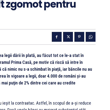
lt zgomot pentru
egii dării în plată, au făcut tot ce le-a stat în
gramul Prima Casă, pe motiv că riscă să intre în
 că nimic nu s-a schimbat în piață, iar băncile nu au
area în vigoare a legii, doar 4.000 de români şi-au
ă mai puţin de 2% dintre cei care au credite
au ieșit la contraatac. Astfel, în scopul de a-și reduce
itare. Dacă unele bănci au majorat substanţial atât