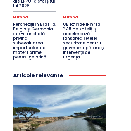
ale EPPO la sfârșitul
lui 2025
Europa
Europa
Percheziții în Brazilia,
UE extinde IRIS² la
Belgia și Germania
348 de sateliți și
într-o anchetă
accelerează
privind
lansarea rețelei
subevaluarea
securizate pentru
importurilor de
guverne, apărare și
materii prime
intervenții de
pentru gelatină
urgență
Articole relevante