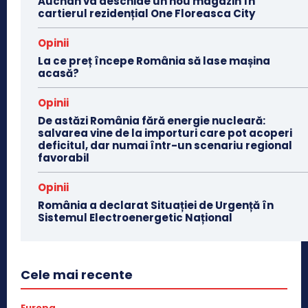
Auchan va deschide un nou magazin în
cartierul rezidențial One Floreasca City
Opinii
La ce preț începe România să lase mașina
acasă?
Opinii
De astăzi România fără energie nucleară:
salvarea vine de la importuri care pot acoperi
deficitul, dar numai într-un scenariu regional
favorabil
Opinii
România a declarat Situației de Urgență în
Sistemul Electroenergetic Național
Cele mai recente
Europa