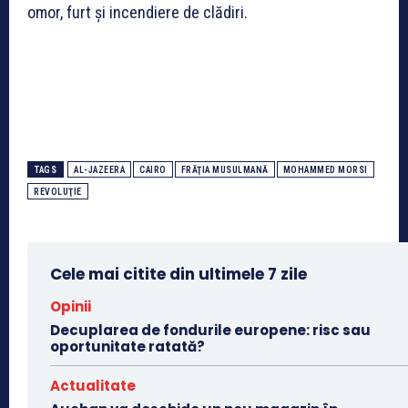
omor, furt şi incendiere de clădiri.
TAGS
AL-JAZEERA
CAIRO
FRĂŢIA MUSULMANĂ
MOHAMMED MORSI
REVOLUŢIE
Cele mai citite din ultimele 7 zile
Opinii
Decuplarea de fondurile europene: risc sau
oportunitate ratată?
Actualitate