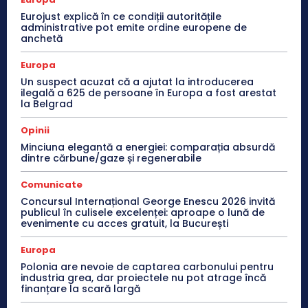
Eurojust explică în ce condiții autoritățile
administrative pot emite ordine europene de
anchetă
Europa
Un suspect acuzat că a ajutat la introducerea
ilegală a 625 de persoane în Europa a fost arestat
la Belgrad
Opinii
Minciuna elegantă a energiei: comparația absurdă
dintre cărbune/gaze și regenerabile
Comunicate
Concursul Internațional George Enescu 2026 invită
publicul în culisele excelenței: aproape o lună de
evenimente cu acces gratuit, la București
Europa
Polonia are nevoie de captarea carbonului pentru
industria grea, dar proiectele nu pot atrage încă
finanțare la scară largă