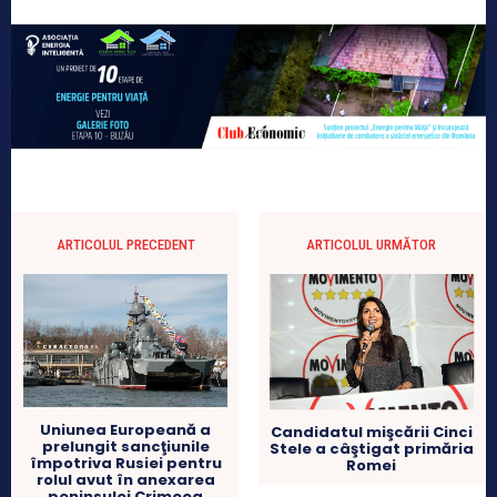
ARTICOLUL PRECEDENT
ARTICOLUL URMĂTOR
Uniunea Europeană a
Candidatul mişcării Cinci
prelungit sancţiunile
Stele a câştigat primăria
împotriva Rusiei pentru
Romei
rolul avut în anexarea
peninsulei Crimeea