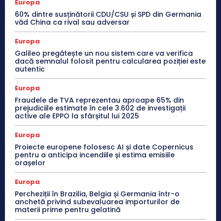
Europa
60% dintre susținătorii CDU/CSU și SPD din Germania
văd China ca rival sau adversar
Europa
Galileo pregătește un nou sistem care va verifica
dacă semnalul folosit pentru calcularea poziției este
autentic
Europa
Fraudele de TVA reprezentau aproape 65% din
prejudiciile estimate în cele 3.602 de investigații
active ale EPPO la sfârșitul lui 2025
Europa
Proiecte europene folosesc AI și date Copernicus
pentru a anticipa incendiile și estima emisiile
orașelor
Europa
Percheziții în Brazilia, Belgia și Germania într-o
anchetă privind subevaluarea importurilor de
materii prime pentru gelatină