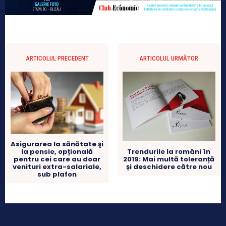
ARTICOLUL PRECEDENT
ARTICOLUL URMĂTOR
Asigurarea la sănătate şi
la pensie, opțională
Trendurile la români în
pentru cei care au doar
2019: Mai multă toleranță
venituri extra-salariale,
și deschidere către nou
sub plafon