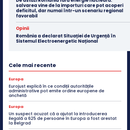
De astăzi România fără energie nucleară:
salvarea vine de la importuri care pot acoperi
deficitul, dar numai într-un scenariu regional
favorabil
Opinii
România a declarat Situației de Urgență în
Sistemul Electroenergetic Național
Cele mai recente
Europa
Eurojust explică în ce condiții autoritățile
administrative pot emite ordine europene de
anchetă
Europa
Un suspect acuzat că a ajutat la introducerea
ilegală a 625 de persoane în Europa a fost arestat
la Belgrad