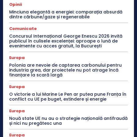
Opinii
Minciuna elegantă a energiei: comparația absurdă
dintre cărbune/gaze și regenerabile
Comunicate
Concursul Internațional George Enescu 2026 invită
publicul în culisele excelenței: aproape o lună de
evenimente cu acces gratuit, la București
Europa
Polonia are nevoie de captarea carbonului pentru
industria grea, dar proiectele nu pot atrage încă
finanțare la scară largă
Europa
O victorie a lui Marine Le Pen ar putea pune Franța în
conflict cu UE pe buget, extindere și energie
Europa
Nouă state UE nu au o strategie națională antifraudă
și nici nu pregătesc una
Europa