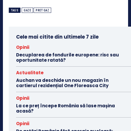
TAGS
GAZE
PRET GAZ
Cele mai citite din ultimele 7 zile
Opinii
Decuplarea de fondurile europene: risc sau
oportunitate ratată?
Actualitate
Auchan va deschide un nou magazin în
cartierul rezidențial One Floreasca City
Opinii
La ce preț începe România să lase mașina
acasă?
Opinii