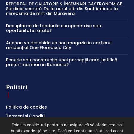
REPORTAJ DE CĂLĂTORIE & ÎNSEMNĂRI GASTRONOMICE.
Sardinia secretă: De la aurul alb din Sant’Antioco la
mireasma de mirt din Muravera
Decuplarea de fondurile europene: risc sau
oportunitate ratată?
Auchan va deschide un nou magazin în cartierul
rezidențial One Floreasca City
Penurie sau construcția unei percepții care justifică
prețuri mai mari în România?
Politici
Politica de cookies
Termeni și Condiții
Politica de Confidențialitate
Folosim cookie-uri pentru a ne asigura că vă oferim cea mai
bună experiență pe site. Dacă veți continua să utilizați acest