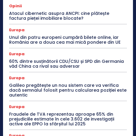
Opinii
Atacul cibernetic asupra ANCPI: cine plătește
factura pieței imobiliare blocate?
Europa
Unul din patru europeni cumpără bilete online, iar
România are a doua cea mai mică pondere din UE
Europa
60% dintre susținătorii CDU/CSU și SPD din Germania
văd China ca rival sau adversar
Europa
Galileo pregătește un nou sistem care va verifica
dacă semnalul folosit pentru calcularea poziției este
autentic
Europa
Fraudele de TVA reprezentau aproape 65% din
prejudiciile estimate în cele 3.602 de investigații
active ale EPPO la sfârșitul lui 2025
Europa