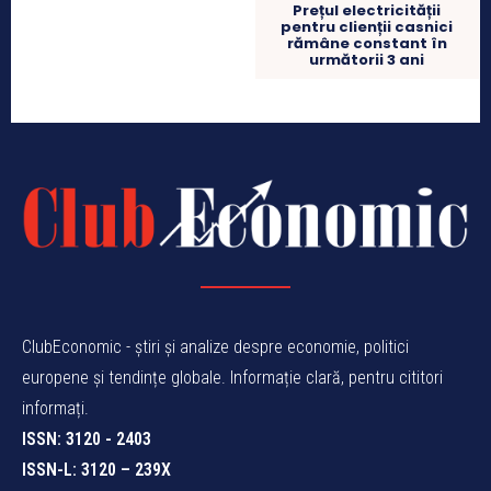
Prețul electricității
pentru clienții casnici
rămâne constant în
următorii 3 ani
ClubEconomic - știri și analize despre economie, politici
europene și tendințe globale. Informație clară, pentru cititori
informați.
ISSN: 3120 - 2403
ISSN-L: 3120 – 239X