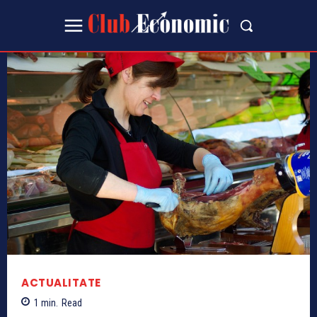
ACTUALITATE
1
min.
Read