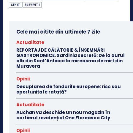
SENAT
SUBVENTII
Cele mai citite din ultimele 7 zile
Actualitate
REPORTAJ DE CĂLĂTORIE & ÎNSEMNĂRI
GASTRONOMICE. Sardinia secretă: De la aurul
alb din Sant’Antioco la mireasma de mirt din
Muravera
Opinii
Decuplarea de fondurile europene: risc sau
oportunitate ratată?
Actualitate
Auchan va deschide un nou magazin în
cartierul rezidențial One Floreasca City
Opinii