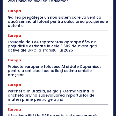
văd China ca rival sau adversar
Europa
Galileo pregătește un nou sistem care va verifica
dacă semnalul folosit pentru calcularea poziției este
autentic
Europa
Fraudele de TVA reprezentau aproape 65% din
prejudiciile estimate în cele 3.602 de investigații
active ale EPPO la sfârșitul lui 2025
Europa
Proiecte europene folosesc AI și date Copernicus
pentru a anticipa incendiile și estima emisiile
orașelor
Europa
Percheziții în Brazilia, Belgia și Germania într-o
anchetă privind subevaluarea importurilor de
materii prime pentru gelatină
Europa
UE extinde IRIS² la 348 de sateliți și accelerează