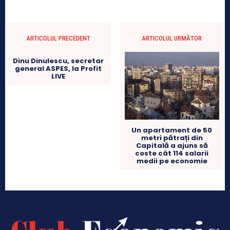
ARTICOLUL PRECEDENT
ARTICOLUL URMĂTOR
Dinu Dinulescu, secretar
general ASPES, la Profit
LIVE
Un apartament de 50
metri pătrați din
Capitală a ajuns să
coste cât 114 salarii
medii pe economie