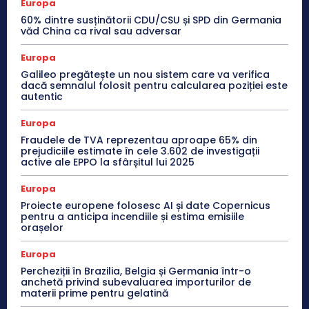
Europa
60% dintre susținătorii CDU/CSU și SPD din Germania
văd China ca rival sau adversar
Europa
Galileo pregătește un nou sistem care va verifica
dacă semnalul folosit pentru calcularea poziției este
autentic
Europa
Fraudele de TVA reprezentau aproape 65% din
prejudiciile estimate în cele 3.602 de investigații
active ale EPPO la sfârșitul lui 2025
Europa
Proiecte europene folosesc AI și date Copernicus
pentru a anticipa incendiile și estima emisiile
orașelor
Europa
Percheziții în Brazilia, Belgia și Germania într-o
anchetă privind subevaluarea importurilor de
materii prime pentru gelatină