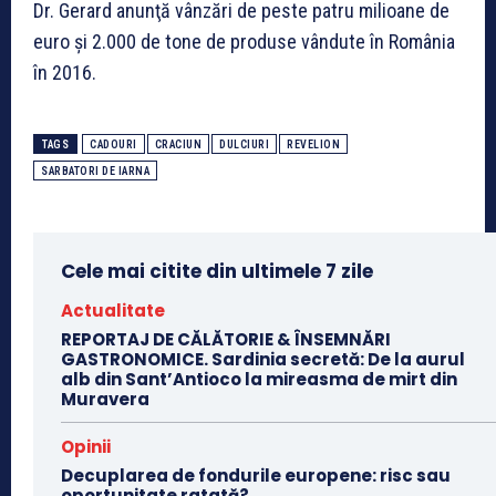
Dr. Gerard anunţă vânzări de peste patru milioane de
euro şi 2.000 de tone de produse vândute în România
în 2016.
TAGS
CADOURI
CRACIUN
DULCIURI
REVELION
SARBATORI DE IARNA
Cele mai citite din ultimele 7 zile
Actualitate
REPORTAJ DE CĂLĂTORIE & ÎNSEMNĂRI
GASTRONOMICE. Sardinia secretă: De la aurul
alb din Sant’Antioco la mireasma de mirt din
Muravera
Opinii
Decuplarea de fondurile europene: risc sau
oportunitate ratată?