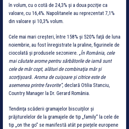
în volum, cu o cotă de 24,3% şi a doua poziţie ca
valoare, cu 16,4%. Napolitanele au reprezentat 7,1%
din valoare şi 10,3% volum.
Cele mai mari creşteri, între 158% şi 520% faţă de luna
noiembrie, au fost înregistrate la praline, figurinele de
ciocolată şi produsele sezoniere.
„În România, cele
mai căutate arome pentru sărbătorile de iarnă sunt
cele de măr copt, alături de combinaţia măr şi
scorţişoară. Aroma de cuişoare şi citrice este de
asemenea printre favorite”,
declară Otilia Stanciu,
Country Manager la Dr. Gerard România.
Tendinţa scăderii gramajelor biscuiţilor şi
prăjiturelelor de la gramajele de tip „family” la cele de
tip „on the go” se manifestă atât pe pieţele europene