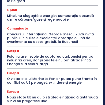
la Belgrad
Opinii
Minciuna elegantă a energiei: comparația absurdă
dintre cărbune/gaze și regenerabile
Comunicate
Concursul Internațional George Enescu 2026 invită
publicul în culisele excelenței: aproape o lună de
evenimente cu acces gratuit, la București
Europa
Polonia are nevoie de captarea carbonului pentru
industria grea, dar proiectele nu pot atrage încă
finanțare la scară largă
Europa
O victorie a lui Marine Le Pen ar putea pune Franța în
conflict cu UE pe buget, extindere și energie
Europa
Nouă state UE nu au o strategie națională antifraudă
și nici nu pregătesc una