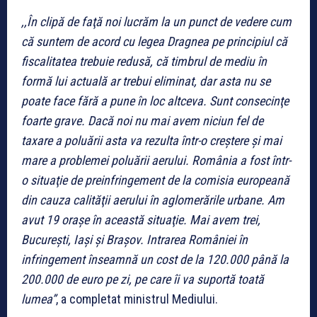
,,În clipă de faţă noi lucrăm la un punct de vedere cum
că suntem de acord cu legea Dragnea pe principiul că
fiscalitatea trebuie redusă, că timbrul de mediu în
formă lui actuală ar trebui eliminat, dar asta nu se
poate face fără a pune în loc altceva. Sunt consecinţe
foarte grave. Dacă noi nu mai avem niciun fel de
taxare a poluării asta va rezulta într-o creştere şi mai
mare a problemei poluării aerului. România a fost într-
o situaţie de preinfringement de la comisia europeană
din cauza calităţii aerului în aglomerările urbane. Am
avut 19 oraşe în această situaţie. Mai avem trei,
Bucureşti, Iaşi şi Braşov. Intrarea României în
infringement înseamnă un cost de la 120.000 până la
200.000 de euro pe zi, pe care îi va suportă toată
lumea”
, a completat ministrul Mediului.