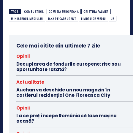
TAGS
COMBUSTIBIL
COMISIA EUROPEANĂ
CRISTINA PALMER
MINISTERUL MEDIULUI
TAXA PE CARBURANT
TIMBRU DE MEDIU
UE
Cele mai citite din ultimele 7 zile
Opinii
Decuplarea de fondurile europene: risc sau
oportunitate ratată?
Actualitate
Auchan va deschide un nou magazin în
cartierul rezidențial One Floreasca City
Opinii
La ce preț începe România să lase mașina
acasă?