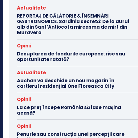
Actualitate
REPORTAJ DE CĂLĂTORIE & ÎNSEMNĂRI
GASTRONOMICE. Sardinia secretă: De la aurul
alb din Sant’Antioco la mireasma de mirt din
Muravera
Opinii
Decuplarea de fondurile europene: risc sau
oportunitate ratată?
Actualitate
Auchan va deschide un nou magazin în
cartierul rezidențial One Floreasca City
Opinii
La ce preț începe România să lase mașina
acasă?
Opinii
Penurie sau construcția unei percepții care