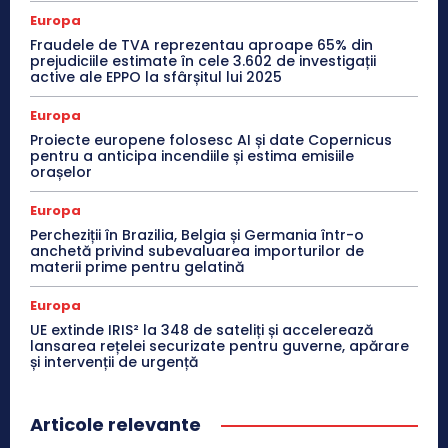
Europa
Fraudele de TVA reprezentau aproape 65% din
prejudiciile estimate în cele 3.602 de investigații
active ale EPPO la sfârșitul lui 2025
Europa
Proiecte europene folosesc AI și date Copernicus
pentru a anticipa incendiile și estima emisiile
orașelor
Europa
Percheziții în Brazilia, Belgia și Germania într-o
anchetă privind subevaluarea importurilor de
materii prime pentru gelatină
Europa
UE extinde IRIS² la 348 de sateliți și accelerează
lansarea rețelei securizate pentru guverne, apărare
și intervenții de urgență
Articole relevante