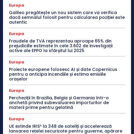
Europa
Galileo pregătește un nou sistem care va verifica
dacă semnalul folosit pentru calcularea poziției este
autentic
Europa
Fraudele de TVA reprezentau aproape 65% din
prejudiciile estimate în cele 3.602 de investigații
active ale EPPO la sfârșitul lui 2025
Europa
Proiecte europene folosesc AI și date Copernicus
pentru a anticipa incendiile și estima emisiile
orașelor
Europa
Percheziții în Brazilia, Belgia și Germania într-o
anchetă privind subevaluarea importurilor de
materii prime pentru gelatină
Europa
UE extinde IRIS² la 348 de sateliți și accelerează
lansarea rețelei securizate pentru guverne, apărare