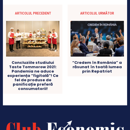
ARTICOLUL PRECEDENT
ARTICOLUL URMĂTOR
Concluziile studiului
“Credem în România” a
Taste Tommorow 2021:
răsunat în toată lumea
Pandemia ne aduce
prin Repatriot
experiența “figitală”! Ce
fel de produse de
panificație preferă
consumatorii!