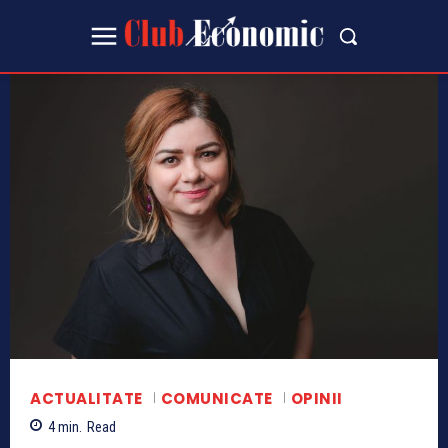
ACTUALITATE
COMUNICATE
OPINII
4
min.
Read