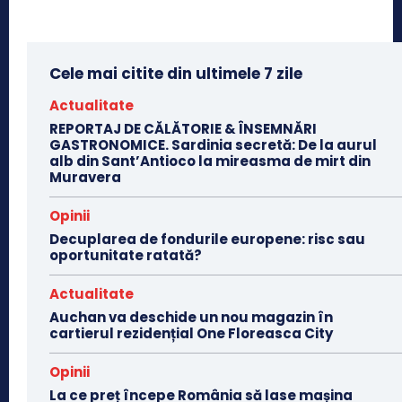
Cele mai citite din ultimele 7 zile
Actualitate
REPORTAJ DE CĂLĂTORIE & ÎNSEMNĂRI
GASTRONOMICE. Sardinia secretă: De la aurul
alb din Sant’Antioco la mireasma de mirt din
Muravera
Opinii
Decuplarea de fondurile europene: risc sau
oportunitate ratată?
Actualitate
Auchan va deschide un nou magazin în
cartierul rezidențial One Floreasca City
Opinii
La ce preț începe România să lase mașina