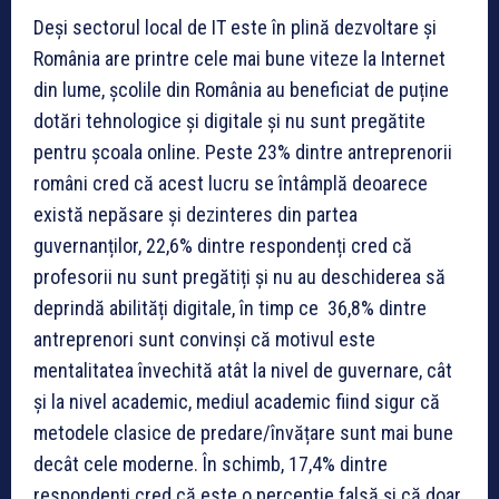
Deși sectorul local de IT este în plină dezvoltare și
România are printre cele mai bune viteze la Internet
din lume, școlile din România au beneficiat de puține
dotări tehnologice și digitale și nu sunt pregătite
pentru școala online. Peste 23% dintre antreprenorii
români cred că acest lucru se întâmplă deoarece
există nepăsare și dezinteres din partea
guvernanților, 22,6% dintre respondenți cred că
profesorii nu sunt pregătiți și nu au deschiderea să
deprindă abilități digitale, în timp ce 36,8% dintre
antreprenori sunt convinși că motivul este
mentalitatea învechită atât la nivel de guvernare, cât
și la nivel academic, mediul academic fiind sigur că
metodele clasice de predare/învățare sunt mai bune
decât cele moderne. În schimb, 17,4% dintre
respondenți cred că este o perceptie falsă și că doar