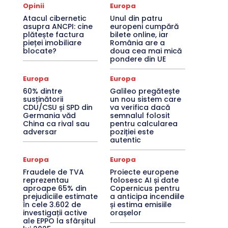
Opinii
Europa
Atacul cibernetic
Unul din patru
asupra ANCPI: cine
europeni cumpără
plătește factura
bilete online, iar
pieței imobiliare
România are a
blocate?
doua cea mai mică
pondere din UE
Europa
Europa
60% dintre
Galileo pregătește
susținătorii
un nou sistem care
CDU/CSU și SPD din
va verifica dacă
Germania văd
semnalul folosit
China ca rival sau
pentru calcularea
adversar
poziției este
autentic
Europa
Europa
Fraudele de TVA
Proiecte europene
reprezentau
folosesc AI și date
aproape 65% din
Copernicus pentru
prejudiciile estimate
a anticipa incendiile
în cele 3.602 de
și estima emisiile
investigații active
orașelor
ale EPPO la sfârșitul