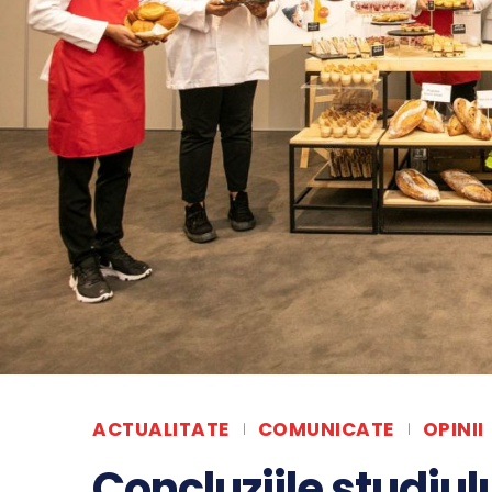
ACTUALITATE
COMUNICATE
OPINII
Concluziile studi