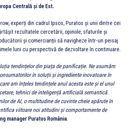
ropa Centrală și de Est
.
ow, experți din cadrul Ipsos, Puratos și unii dintre cei
tășit rezultatele cercetării, opiniile, sfaturile și
producătorii și comercianții să navigheze într-un peisaj
timele luni cu perspectivă de dezvoltare în continuare.
lu
ț
ia tendințelor din piața de panificație. Ne asumăm
onsumatorilor în soluții și ingrediente inovatoare în
 care am înțeles tendințele anul acesta este și el unul
are, tehnici de inteligență artificială semantică.
lor de AI, o multitudine de cuvinte cheie apărute în
ntifica viitoare noi atitudini și comportamente de
ing manager Puratos România
.