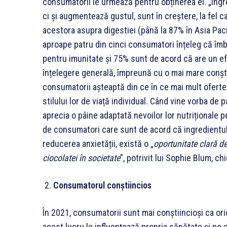
consumatorii le urmează pentru obținerea ei. „Ing
ci și augmentează gustul, sunt în creștere, la fel ca
acestora asupra digestiei (până la 87% în Asia Pacif
aproape patru din cinci consumatori înțeleg că îmb
pentru imunitate și 75% sunt de acord că are un ef
înțelegere generală, împreună cu o mai mare conști
consumatorii așteaptă din ce în ce mai mult ofert
stilului lor de viață individual. Când vine vorba de 
aprecia o pâine adaptată nevoilor lor nutriționale
de consumatori care sunt de acord că ingredientul c
reducerea anxietății, există o „
oportunitate clară de 
ciocolatei în societate
”, potrivit lui Sophie Blum, ch
Consumatorul conștiincios
În 2021, consumatorii sunt mai conștiincioși ca ori
acest lucru le influențează propria sănătate și pe 