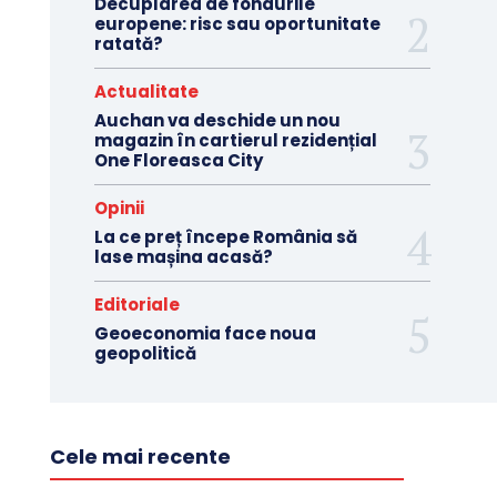
Decuplarea de fondurile
europene: risc sau oportunitate
ratată?
Actualitate
Auchan va deschide un nou
magazin în cartierul rezidențial
One Floreasca City
Opinii
La ce preț începe România să
lase mașina acasă?
Editoriale
Geoeconomia face noua
geopolitică
Cele mai recente