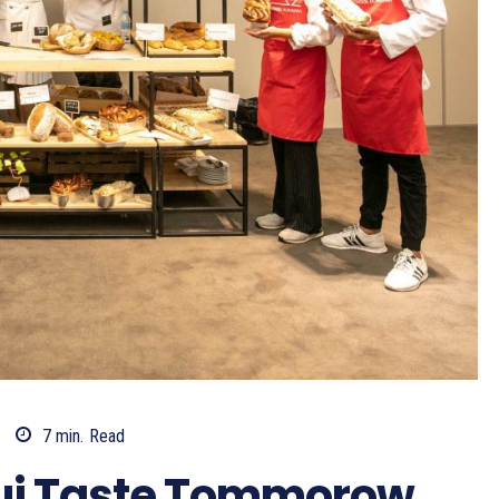
7
min.
Read
ului Taste Tommorow