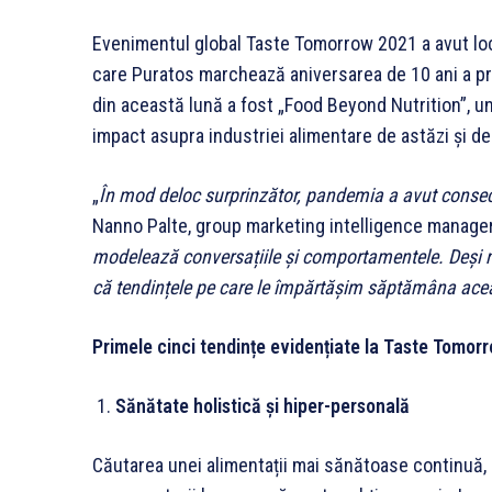
Evenimentul global Taste Tomorrow 2021 a avut loc, 
care Puratos marchează aniversarea de 10 ani a p
din această lună a fost „Food Beyond Nutrition”, u
impact asupra industriei alimentare de astăzi și d
„
În mod deloc surprinzător, pandemia a avut conseci
Nanno Palte, group marketing intelligence manager 
modelează conversațiile și comportamentele. Deși 
că tendințele pe care le împărtășim săptămâna aceas
Primele cinci tendințe evidențiate la Taste Tomor
Sănătate holistică și hiper-personală
Căutarea unei alimentații mai sănătoase continuă, i