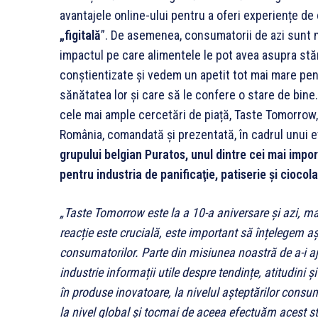
avantajele online-ului pentru a oferi experiențe de 
„figitală
”. De asemenea, consumatorii de azi sunt 
impactul pe care alimentele le pot avea asupra stăr
conștientizate și vedem un apetit tot mai mare pent
sănătatea lor și care să le confere o stare de bine
cele mai ample cercetări de piață, Taste Tomorrow, ef
România, comandată și prezentată, în cadrul unui 
grupului belgian Puratos, unul dintre cei mai impor
pentru industria de panificaţie, patiserie şi ciocola
„
Taste Tomorrow este la a 10-a aniversare și azi, ma
reacție este crucială, este important să înțelegem a
consumatorilor.
Parte din misiunea noastră de a-i aj
industrie informații utile despre tendințe, atitudini
în produse inovatoare, la nivelul așteptărilor consu
la nivel global și tocmai de aceea efectuăm acest stud