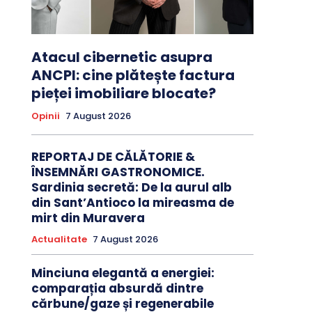
Atacul cibernetic asupra
ANCPI: cine plătește factura
pieței imobiliare blocate?
Opinii
7 August 2026
REPORTAJ DE CĂLĂTORIE &
ÎNSEMNĂRI GASTRONOMICE.
Sardinia secretă: De la aurul alb
din Sant’Antioco la mireasma de
mirt din Muravera
Actualitate
7 August 2026
Minciuna elegantă a energiei:
comparația absurdă dintre
cărbune/gaze și regenerabile