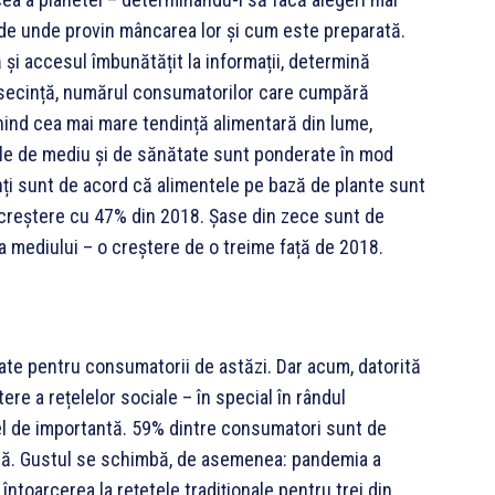
e de unde provin mâncarea lor și cum este preparată.
ă și accesul îmbunătățit la informații, determină
consecință, numărul consumatorilor care cumpără
nind cea mai mare tendință alimentară din lume,
ele de mediu și de sănătate sunt ponderate în mod
ți sunt de acord că alimentele pe bază de plante sunt
creștere cu 47% din 2018. Șase din zece sunt de
 mediului – o creștere de o treime față de 2018.
tate pentru consumatorii de astăzi. Dar acum, datorită
ere a rețelelor sociale – în special în rândul
 fel de importantă. 59% dintre consumatori sunt de
să. Gustul se schimbă, de asemenea: pandemia a
ntoarcerea la rețetele tradiționale pentru trei din