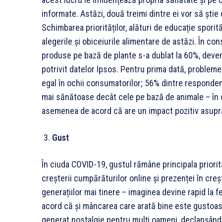
informate. Astăzi, două treimi dintre ei vor să ști
Schimbarea priorităților, alături de educație sporit
alegerile și obiceiurile alimentare de astăzi. În 
produse pe bază de plante s-a dublat la 60%, deve
potrivit datelor Ipsos. Pentru prima dată, problem
egal în ochii consumatorilor; 56% dintre responden
mai sănătoase decât cele pe bază de animale – în 
asemenea de acord că are un impact pozitiv asupra
Gust
În ciuda COVID-19, gustul rămâne principala priori
creșterii cumpărăturilor online și prezenței în creșt
generațiilor mai tinere – imaginea devine rapid la
acord că și mâncarea care arată bine este gustoa
generat nostalgie pentru mulți oameni, declanșând î