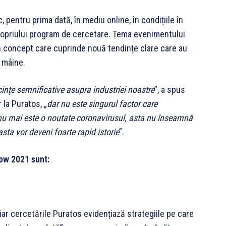
pentru prima dată, în mediu online, în condițiile în
ropriului program de cercetare. Tema evenimentului
n concept care cuprinde nouă tendințe clare care au
e mâine.
nțe semnificative asupra industriei noastre
”, a spus
la Puratos, „
dar nu este singurul factor care
nu mai este o noutate coronavirusul, asta nu înseamnă
ta vor deveni foarte rapid istorie
”.
row 2021 sunt:
ar cercetările Puratos evidențiază strategiile pe care