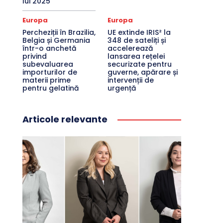
lui 2025
Europa
Europa
Percheziții în Brazilia,
UE extinde IRIS² la
Belgia și Germania
348 de sateliți și
într-o anchetă
accelerează
privind
lansarea rețelei
subevaluarea
securizate pentru
importurilor de
guverne, apărare și
materii prime
intervenții de
pentru gelatină
urgență
Articole relevante