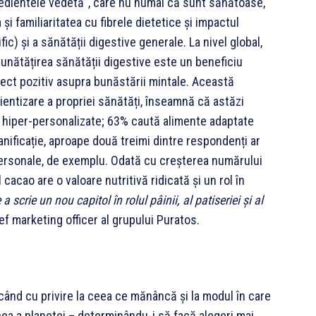
redientele vedetă”, care nu numai că sunt sănătoase,
 și familiaritatea cu fibrele dietetice și impactul
ic) și a sănătății digestive generale. La nivel global,
unătățirea sănătății digestive este un beneficiu
ect pozitiv asupra bunăstării mintale. Această
entizare a propriei sănătăți, înseamnă că astăzi
e hiper-personalizate; 63% caută alimente adaptate
panificație, aproape două treimi dintre respondenți ar
 personale, de exemplu. Odată cu creșterea numărului
acao are o valoare nutritivă ridicată și un rol în
a scrie un nou capitol în rolul pâinii, al patiseriei și al
ief marketing officer al grupului Puratos.
când cu privire la ceea ce mănâncă și la modul în care
cea a planetei – determinându-i să facă alegeri mai