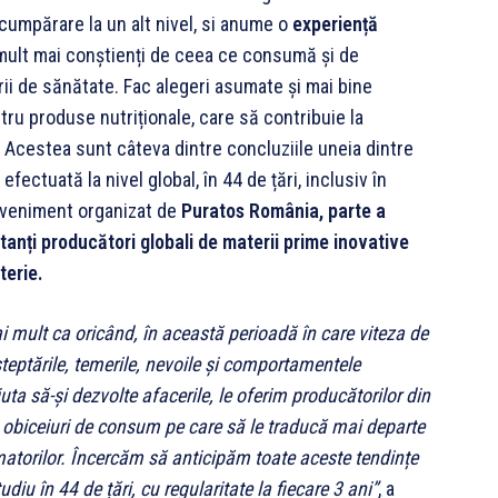
cumpărare la un alt nivel, si anume o
experiență
mult mai conștienți de ceea ce consumă și de
ii de sănătate. Fac alegeri asumate și mai bine
ru produse nutriționale, care să contribuie la
. Acestea sunt câteva dintre concluziile uneia dintre
ectuată la nivel global, în 44 de țări, inclusiv în
eveniment organizat de
Puratos România, parte a
tanți producători globali de materii prime inovative
terie.
i mult ca oricând, în această perioadă în care viteza de
șteptările, temerile, nevoile și comportamentele
uta să-și dezvolte afacerile, le oferim producătorilor din
 și obiceiuri de consum pe care să le traducă mai departe
matorilor. Încercăm să anticipăm toate aceste tendințe
iu în 44 de țări, cu regularitate la fiecare 3 ani
”
, a