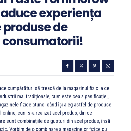
 aduce experiența
de produse de
ă consumatorii!
ace cumpărături să treacă de la magazinul fizic la cel
ndustrii mai tradiționale, cum este cea a panificației,
azinele fizice atunci când își aleg astfel de produse.
l online, cum s-a realizat acel produs, din ce
are sunt combinațiile de gusturi din acel produs, însă
 fizic. Vorbim de o combinare a magazinelor fizice cu