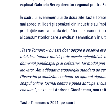
explicat
Gabriela Bereș director regional
pentru Eu
În cadrului evenimentului de două zile Taste Tomorr
mai apreciați lideri și speakeri din industrie au împăr
predicțiile care vor ajuta deținătorii de branduri, 
al consumatorilor care a evoluat semnificativ în ul
„
Taste Tomorrow nu este doar despre a observa evo
rolul de a traduce mai departe aceste așteptări ale c
domeniul panificației și al cofetăriei. Iar modul prin
inovator. Am adăugat metodologiei standard de cercet
Observăm și analizăm continuu, cu ajutorul algoritmi
spațiul online, tocmai pentru a putea anticipa și cua
consum.
”, a explicat
Andreea Ciocănescu, market
Taste Tommorow 2021, pe scurt