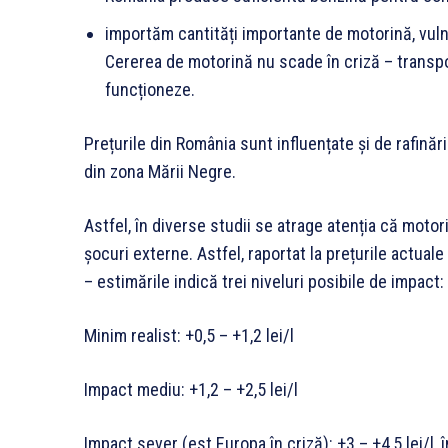
importăm cantități importante de motorină, vulner
Cererea de motorină nu scade în criză – transpor
funcționeze.
Prețurile din România sunt influențate și de rafinăr
din zona Mării Negre.
Astfel, în diverse studii se atrage atenția că mot
șocuri externe. Astfel, raportat la prețurile actuale
– estimările indică trei niveluri posibile de impact:
Minim realist: +0,5 – +1,2 lei/l
Impact mediu: +1,2 – +2,5 lei/l
Impact sever (est Europa în criză): +3 – +4,5 lei/l, 