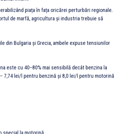
abilizând piața în fața oricărei perturbări regionale.
tul de marfă, agricultura și industria trebuie să
iile din Bulgaria și Grecia, ambele expuse tensiunilor
orina este cu 40–80% mai sensibilă decât benzina la
 – 7,74 lei/l pentru benzină și 8,0 lei/l pentru motorină
în special la motorină