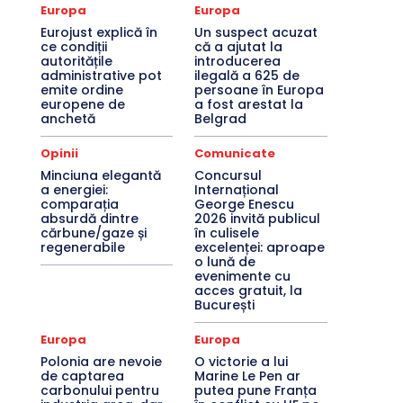
Europa
Europa
Eurojust explică în
Un suspect acuzat
ce condiții
că a ajutat la
autoritățile
introducerea
administrative pot
ilegală a 625 de
emite ordine
persoane în Europa
europene de
a fost arestat la
anchetă
Belgrad
Opinii
Comunicate
Minciuna elegantă
Concursul
a energiei:
Internațional
comparația
George Enescu
absurdă dintre
2026 invită publicul
cărbune/gaze și
în culisele
regenerabile
excelenței: aproape
o lună de
evenimente cu
acces gratuit, la
București
Europa
Europa
Polonia are nevoie
O victorie a lui
de captarea
Marine Le Pen ar
carbonului pentru
putea pune Franța