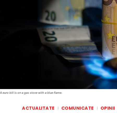
A euro bill is on a gas stove with a blue flame.
ACTUALITATE
COMUNICATE
OPINII