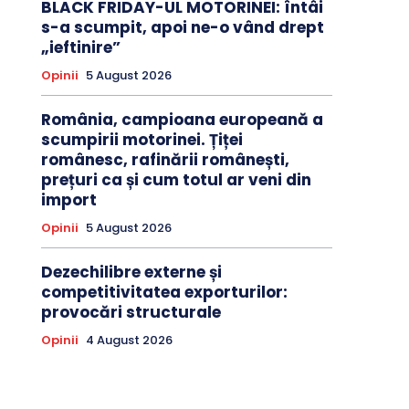
BLACK FRIDAY-UL MOTORINEI: întâi
s-a scumpit, apoi ne-o vând drept
„ieftinire”
Opinii
5 August 2026
România, campioana europeană a
scumpirii motorinei. Țiței
românesc, rafinării românești,
prețuri ca și cum totul ar veni din
import
Opinii
5 August 2026
Dezechilibre externe și
competitivitatea exporturilor:
provocări structurale
Opinii
4 August 2026