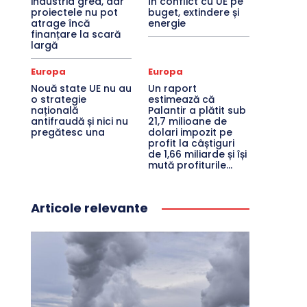
industria grea, dar
în conflict cu UE pe
proiectele nu pot
buget, extindere și
atrage încă
energie
finanțare la scară
largă
Europa
Europa
Nouă state UE nu au
Un raport
o strategie
estimează că
națională
Palantir a plătit sub
antifraudă și nici nu
21,7 milioane de
pregătesc una
dolari impozit pe
profit la câștiguri
de 1,66 miliarde și își
mută profiturile...
Articole relevante