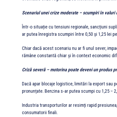
Scenariul unei crize moderate – scumpiri în valuri m
Într-o situație cu tensiuni regionale, sancțiuni sup
ar putea înregistra scumpiri între 0,50 și 1,25 lei pe l
Chiar dacă acest scenariu nu ar fi unul sever, impac
rămâne constantă chiar și în context economic difi
Criză severă – motorina poate deveni un produs 
Dacă apar blocaje logistice, limitări la export sau p
pronunțate. Benzina s-ar putea scumpi cu 1,25 – 2,25
Industria transporturilor ar resimți rapid presiunea
consumatorii finali.