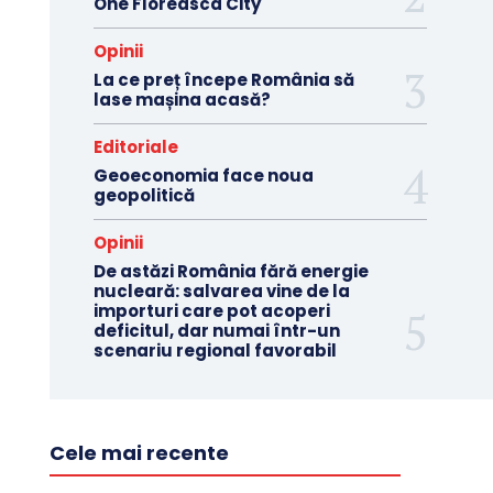
One Floreasca City
Opinii
La ce preț începe România să
lase mașina acasă?
Editoriale
Geoeconomia face noua
geopolitică
Opinii
De astăzi România fără energie
nucleară: salvarea vine de la
importuri care pot acoperi
deficitul, dar numai într-un
scenariu regional favorabil
Cele mai recente