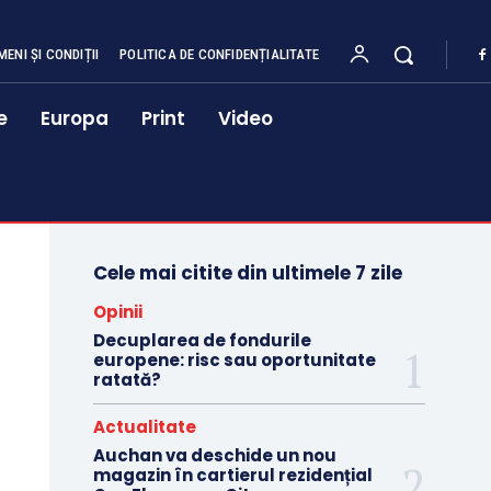
MENI ȘI CONDIȚII
POLITICA DE CONFIDENȚIALITATE
e
Europa
Print
Video
Cele mai citite din ultimele 7 zile
Opinii
Decuplarea de fondurile
europene: risc sau oportunitate
ratată?
Actualitate
Auchan va deschide un nou
magazin în cartierul rezidențial