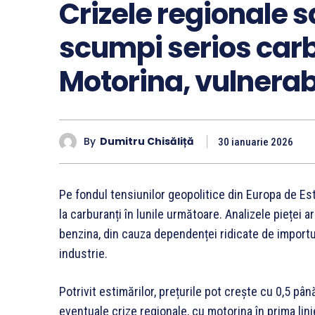
Crizele regionale 
scumpi serios carb
Motorina, vulnerabi
By
Dumitru Chisăliță
30 ianuarie 2026
Pe fondul tensiunilor geopolitice din Europa de Est
la carburanți în lunile următoare. Analizele piețe
benzina, din cauza dependenței ridicate de importuri
industrie.
Potrivit estimărilor, prețurile pot crește cu 0,5 până 
eventuale crize regionale, cu motorina în prima lini