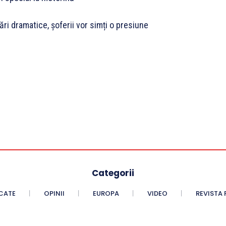
dări dramatice, șoferii vor simți o presiune
Categorii
CATE
OPINII
EUROPA
VIDEO
REVISTA 