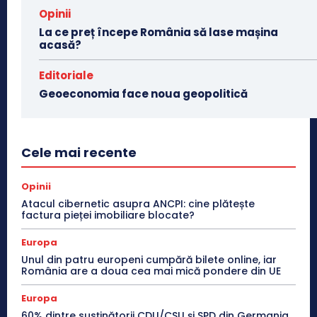
Opinii
La ce preț începe România să lase mașina
acasă?
Editoriale
Geoeconomia face noua geopolitică
Cele mai recente
Opinii
Atacul cibernetic asupra ANCPI: cine plătește
factura pieței imobiliare blocate?
Europa
Unul din patru europeni cumpără bilete online, iar
România are a doua cea mai mică pondere din UE
Europa
60% dintre susținătorii CDU/CSU și SPD din Germania