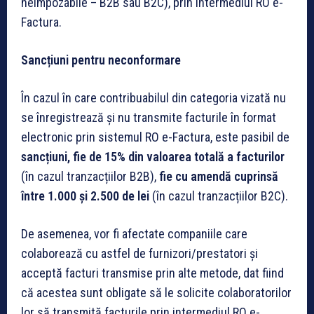
neimpozabile – B2B sau B2C), prin intermediul RO e-
Factura.
Sancțiuni pentru neconformare
În cazul în care contribuabilul din categoria vizată nu
se înregistrează și nu transmite facturile în format
electronic prin sistemul RO e-Factura, este pasibil de
sancțiuni, fie de 15% din valoarea totală a facturilor
(în cazul tranzacțiilor B2B),
fie cu amendă cuprinsă
între 1.000 și 2.500 de lei
(în cazul tranzacțiilor B2C).
De asemenea, vor fi afectate companiile care
colaborează cu astfel de furnizori/prestatori și
acceptă facturi transmise prin alte metode, dat fiind
că acestea sunt obligate să le solicite colaboratorilor
lor să transmită facturile prin intermediul RO e-