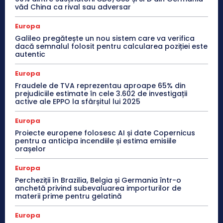
văd China ca rival sau adversar
Europa
Galileo pregătește un nou sistem care va verifica
dacă semnalul folosit pentru calcularea poziției este
autentic
Europa
Fraudele de TVA reprezentau aproape 65% din
prejudiciile estimate în cele 3.602 de investigații
active ale EPPO la sfârșitul lui 2025
Europa
Proiecte europene folosesc AI și date Copernicus
pentru a anticipa incendiile și estima emisiile
orașelor
Europa
Percheziții în Brazilia, Belgia și Germania într-o
anchetă privind subevaluarea importurilor de
materii prime pentru gelatină
Europa