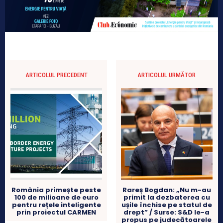
ARTICOLUL PRECEDENT
ARTICOLUL URMĂTOR
România primește peste
Rareș Bogdan: „Nu m-au
100 de milioane de euro
primit la dezbaterea cu
pentru rețele inteligente
ușile închise pe statul de
prin proiectul CARMEN
drept” / Surse: S&D le-a
propus pe judecătoarele