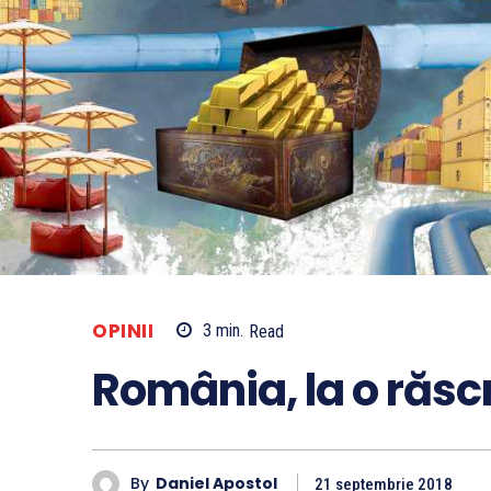
OPINII
3
min.
Read
România, la o răsc
By
Daniel Apostol
21 septembrie 2018