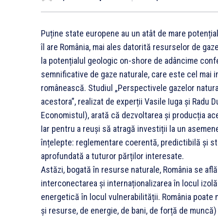
Puține state europene au un atât de mare potenția
îl are România, mai ales datorită resurselor de gaz
la potențialul geologic on-shore de adâncime confe
semnificative de gaze naturale, care este cel mai 
românească. Studiul „Perspectivele gazelor naturale 
acestora”, realizat de experții Vasile Iuga și Radu D
Economistul), arată că dezvoltarea și producția ace
Iar pentru a reuși să atragă investiții la un asemen
înțelepte: reglementare coerentă, predictibilă și 
aprofundată a tuturor părților interesate.
Astăzi, bogată în resurse naturale, România se afl
interconectarea și internaționalizarea în locul izolări
energetică în locul vulnerabilității. România poate 
și resurse, de energie, de bani, de forță de muncă