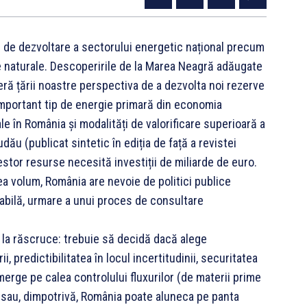
l de dezvoltare a sectorului energetic național precum
e naturale. Descoperirile de la Marea Neagră adăugate
ră țării noastre perspectiva de a dezvolta noi rezerve
important tip de energie primară din economia
în România și modalități de valorificare superioară a
udău (publicat sintetic în ediția de față a revistei
stor resurse necesită investiții de miliarde de euro.
ea volum, România are nevoie de politici publice
stabilă, urmare a unui proces de consultare
ă la răscruce: trebuie să decidă dacă alege
i, predictibilitatea în locul incertitudinii, securitatea
merge pe calea controlului fluxurilor (de materii prime
) sau, dimpotrivă, România poate aluneca pe panta