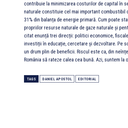
contribuie la minimizarea costurilor de capital în sec
naturale constituie cel mai important combustibil 
31% din balanța de energie primară. Cum poate sta
propriilor resurse naturale de gaze naturale și pen
citat enunță trei direcții: politici economice, fiscal
investiții în educație, cercetare și dezvoltare. 
un drum plin de beneficii. Riscul este ca, din neî
România să rateze calea cea bună. Azi, suntem la 
TAGS
DANIEL APOSTOL
EDITORIAL