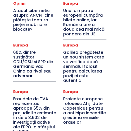
Opinii
Europa
Atacul cibernetic
Unul din patru
asupra ANCPI: cine
europeni cumpără
plătește factura
bilete online, iar
pieței imobiliare
România are a
blocate?
doua cea mai mică
pondere din UE
Europa
Europa
60% dintre
Galileo pregătește
susținătorii
un nou sistem care
CDU/CSU și SPD din
va verifica dacă
Germania văd
semnalul folosit
China ca rival sau
pentru calcularea
adversar
poziției este
autentic
Europa
Europa
Fraudele de TVA
Proiecte europene
reprezentau
folosesc AI și date
aproape 65% din
Copernicus pentru
prejudiciile estimate
a anticipa incendiile
în cele 3.602 de
și estima emisiile
investigații active
orașelor
ale EPPO la sfârșitul