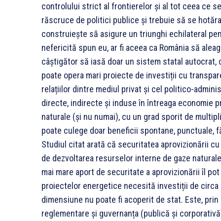
controlului strict al frontierelor și al tot ceea ce 
răscruce de politici publice și trebuie să se hotă
construiește să asigure un triunghi echilateral pent
nefericită spun eu, ar fi aceea ca România să alea
câștigător să iasă doar un sistem statal autocrat, c
poate opera mari proiecte de investiții cu transpar
relațiilor dintre mediul privat și cel politico-admin
directe, indirecte și induse în întreaga economie p
naturale (și nu numai), cu un grad sporit de multipl
poate culege doar beneficii spontane, punctuale, fă
Studiul citat arată că securitatea aprovizionării cu
de dezvoltarea resurselor interne de gaze naturale, 
mai mare aport de securitate a aprovizionării îl po
proiectelor energetice necesită investiții de circa
dimensiune nu poate fi acoperit de stat. Este, prin 
reglementare și guvernanța (publică și corporativă)