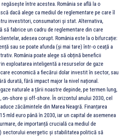
se regăsește între acestea. România se află la o
rască dacă alege ca mediul de reglementare pe care îl
ru investitori, consumatori și stat. Alternativa,
gă să fabrice un cadru de reglementare din care
lientelar, adesea corupt. România este la o bifurcație:
ență sau se poate afunda (și mai tare) într-o ceață a
istrativ. România poate alege să obțină beneficii
rin exploatarea inteligentă a resurselor de gaze
icare economică a fiecărui dolar investit în sector, sau
ră durată, fără impact major la nivel național.
 gaze naturale a țării noastre depinde, pe termen lung,
on-shore și off-shore. În orizontul anului 2030, cel
t aduce zăcămintele din Marea Neagră. Finanțarea
 15 mld euro până în 2030, iar un capital de asemenea
urmare, de importanță crucială ca mediul de
 sectorului energetic și stabilitatea politică să