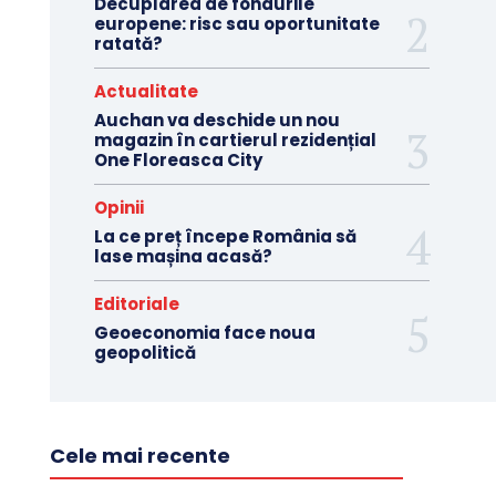
Decuplarea de fondurile
europene: risc sau oportunitate
ratată?
Actualitate
Auchan va deschide un nou
magazin în cartierul rezidențial
One Floreasca City
Opinii
La ce preț începe România să
lase mașina acasă?
Editoriale
Geoeconomia face noua
geopolitică
Cele mai recente