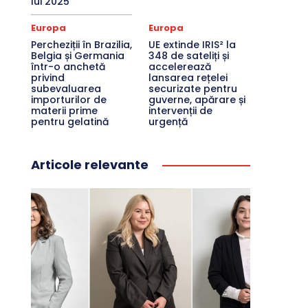
lui 2025
Europa
Europa
Percheziții în Brazilia,
UE extinde IRIS² la
Belgia și Germania
348 de sateliți și
într-o anchetă
accelerează
privind
lansarea rețelei
subevaluarea
securizate pentru
importurilor de
guverne, apărare și
materii prime
intervenții de
pentru gelatină
urgență
Articole relevante