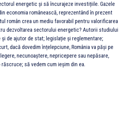
torul energetic și să încurajeze investițiile. Gazele
din economia românească, reprezentând în prezent
tul român crea un mediu favorabil pentru valorificarea
tru dezvoltarea sectorului energetic? Autorii studiului
e și de ajutor de stat; legislație și reglementare;
Pe scurt, dacă dovedim înțelepciune, România va păși pe
nțelegere, necunoaștere, nepricepere sau nepăsare,
o răscruce; să vedem cum ieșim din ea.