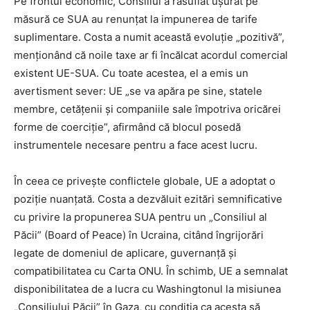
Pe frontul economic, Consiliul a răsuflat ușurat pe
măsură ce SUA au renunțat la impunerea de tarife
suplimentare. Costa a numit această evoluție „pozitivă”,
menționând că noile taxe ar fi încălcat acordul comercial
existent UE-SUA. Cu toate acestea, el a emis un
avertisment sever: UE „se va apăra pe sine, statele
membre, cetățenii și companiile sale împotriva oricărei
forme de coerciție”, afirmând că blocul posedă
instrumentele necesare pentru a face acest lucru.
În ceea ce privește conflictele globale, UE a adoptat o
poziție nuanțată. Costa a dezvăluit ezitări semnificative
cu privire la propunerea SUA pentru un „Consiliul al
Păcii” (Board of Peace) în Ucraina, citând îngrijorări
legate de domeniul de aplicare, guvernanță și
compatibilitatea cu Carta ONU. În schimb, UE a semnalat
disponibilitatea de a lucra cu Washingtonul la misiunea
„Consiliului Păcii” în Gaza, cu condiția ca acesta să