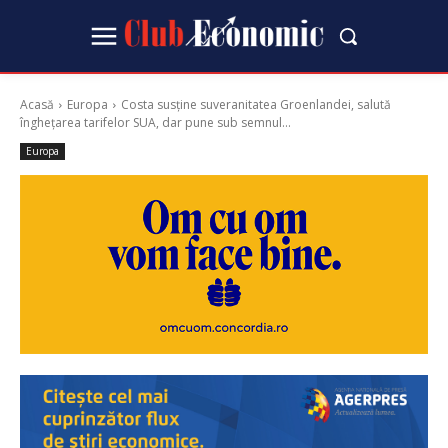
Acasă
Europa
Costa susține suveranitatea Groenlandei, salută
înghețarea tarifelor SUA, dar pune sub semnul...
Europa