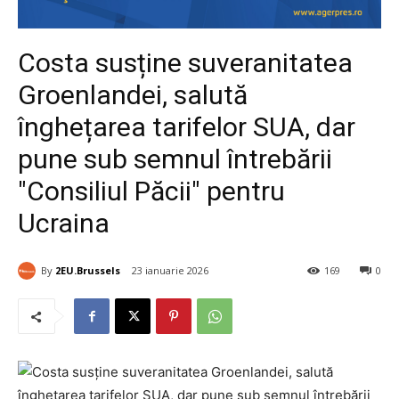
Costa susține suveranitatea
Groenlandei, salută
înghețarea tarifelor SUA, dar
pune sub semnul întrebării
"Consiliul Păcii" pentru
Ucraina
By
2EU.Brussels
23 ianuarie 2026
169
0