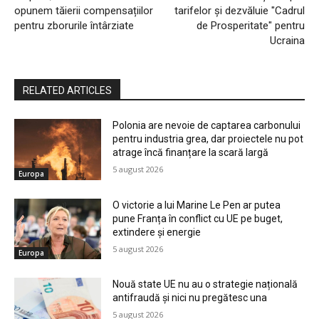
opunem tăierii compensațiilor
tarifelor și dezvăluie "Cadrul
pentru zborurile întârziate
de Prosperitate" pentru
Ucraina
RELATED ARTICLES
Polonia are nevoie de captarea carbonului
pentru industria grea, dar proiectele nu pot
atrage încă finanțare la scară largă
5 august 2026
Europa
O victorie a lui Marine Le Pen ar putea
pune Franța în conflict cu UE pe buget,
extindere și energie
5 august 2026
Europa
Nouă state UE nu au o strategie națională
antifraudă și nici nu pregătesc una
5 august 2026