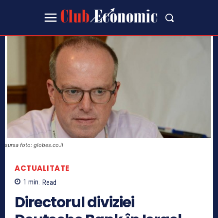
sursa foto: globes.co.il
ACTUALITATE
1
min.
Read
Directorul diviziei