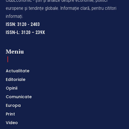
ClubEconomic - știri și analize despre economie, politici
europene și tendințe globale. Informație clară, pentru cititori
informați.
ISSN: 3120 - 2403
ISSN-L: 3120 – 239X
Meniu
Actualitate
Editoriale
Opinii
Comunicate
Europa
Print
Video