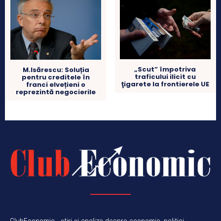
„Scut” împotriva
M.Isărescu: Soluția
traficului ilicit cu
pentru creditele în
ţigarete la frontierele UE
franci elvețieni o
reprezintă negocierile