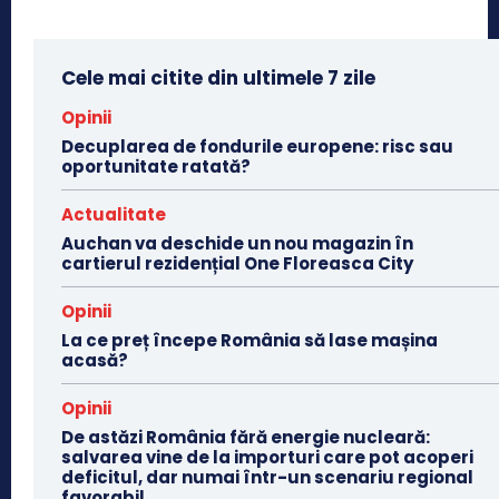
Cele mai citite din ultimele 7 zile
Opinii
Decuplarea de fondurile europene: risc sau
oportunitate ratată?
Actualitate
Auchan va deschide un nou magazin în
cartierul rezidențial One Floreasca City
Opinii
La ce preț începe România să lase mașina
acasă?
Opinii
De astăzi România fără energie nucleară:
salvarea vine de la importuri care pot acoperi
deficitul, dar numai într-un scenariu regional
favorabil