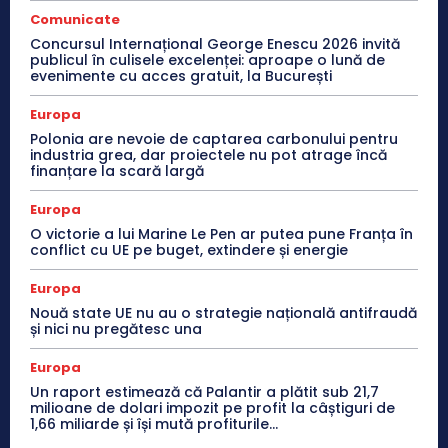
Comunicate
Concursul Internațional George Enescu 2026 invită
publicul în culisele excelenței: aproape o lună de
evenimente cu acces gratuit, la București
Europa
Polonia are nevoie de captarea carbonului pentru
industria grea, dar proiectele nu pot atrage încă
finanțare la scară largă
Europa
O victorie a lui Marine Le Pen ar putea pune Franța în
conflict cu UE pe buget, extindere și energie
Europa
Nouă state UE nu au o strategie națională antifraudă
și nici nu pregătesc una
Europa
Un raport estimează că Palantir a plătit sub 21,7
milioane de dolari impozit pe profit la câștiguri de
1,66 miliarde și își mută profiturile...