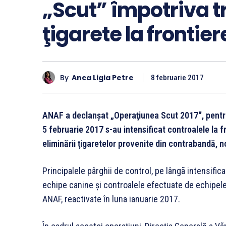
„Scut” împotriva tra
ţigarete la frontier
By
Anca Ligia Petre
8 februarie 2017
ANAF a declanşat „Operaţiunea Scut 2017″, pentru c
5 februarie 2017 s-au intensificat controalele la fro
eliminării ţigaretelor provenite din contrabandă,
Principalele pârghii de control, pe lângã intensifica
echipe canine şi controalele efectuate de echipele
ANAF, reactivate în luna ianuarie 2017.