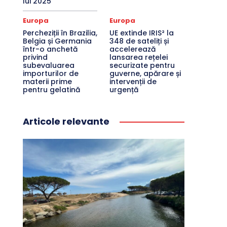
lui 2025
Europa
Europa
Percheziții în Brazilia,
UE extinde IRIS² la
Belgia și Germania
348 de sateliți și
într-o anchetă
accelerează
privind
lansarea rețelei
subevaluarea
securizate pentru
importurilor de
guverne, apărare și
materii prime
intervenții de
pentru gelatină
urgență
Articole relevante