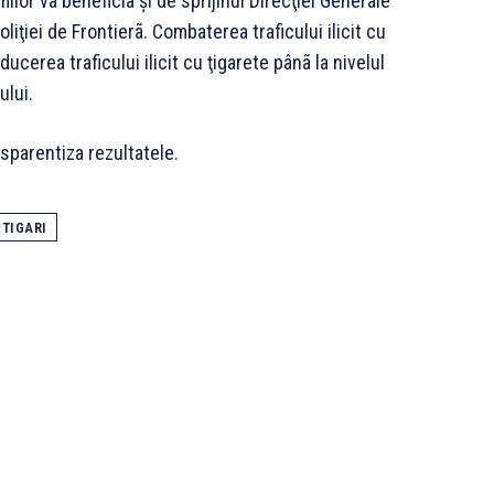
ilor va beneficia şi de sprijinul Direcţiei Generale
liţiei de Frontierã. Combaterea traficului ilicit cu
ducerea traficului ilicit cu ţigarete pânã la nivelul
ului.
nsparentiza rezultatele.
TIGARI