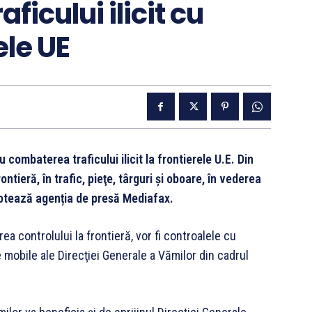
ficului ilicit cu
ele UE
ombaterea traficului ilicit la frontierele U.E. Din
ntieră, în trafic, pieţe, târguri şi oboare, în vederea
 notează agenția de presă Mediafax.
rea controlului la frontieră, vor fi controalele cu
 mobile ale Direcţiei Generale a Vămilor din cadrul