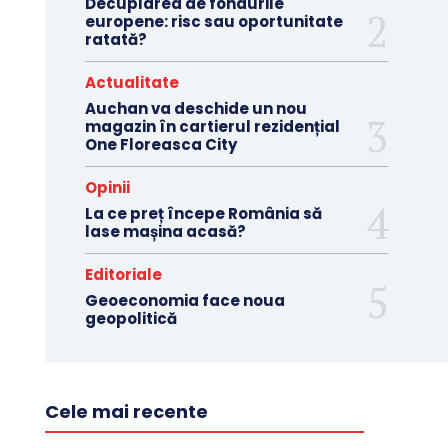
Decuplarea de fondurile
europene: risc sau oportunitate
ratată?
Actualitate
Auchan va deschide un nou
magazin în cartierul rezidențial
One Floreasca City
Opinii
La ce preț începe România să
lase mașina acasă?
Editoriale
Geoeconomia face noua
geopolitică
Cele mai recente