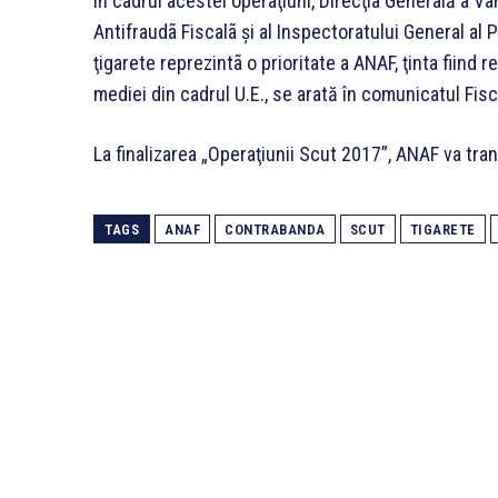
În cadrul acestei operaţiuni, Direcţia Generală a Vãm
Antifraudã Fiscalã şi al Inspectoratului General al Po
ţigarete reprezintã o prioritate a ANAF, ţinta fiind re
mediei din cadrul U.E., se arată în comunicatul Fisc
La finalizarea „Operaţiunii Scut 2017”, ANAF va tra
TAGS
ANAF
CONTRABANDA
SCUT
TIGARETE