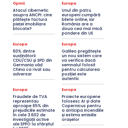
Opinii
Europa
Atacul cibernetic
Unul din patru
asupra ANCPI: cine
europeni cumpără
plătește factura
bilete online, iar
pieței imobiliare
România are a
blocate?
doua cea mai mică
pondere din UE
Europa
Europa
60% dintre
Galileo pregătește
susținătorii
un nou sistem care
CDU/CSU și SPD din
va verifica dacă
Germania văd
semnalul folosit
China ca rival sau
pentru calcularea
adversar
poziției este
autentic
Europa
Europa
Fraudele de TVA
Proiecte europene
reprezentau
folosesc AI și date
aproape 65% din
Copernicus pentru
prejudiciile estimate
a anticipa incendiile
în cele 3.602 de
și estima emisiile
investigații active
orașelor
ale EPPO la sfârșitul