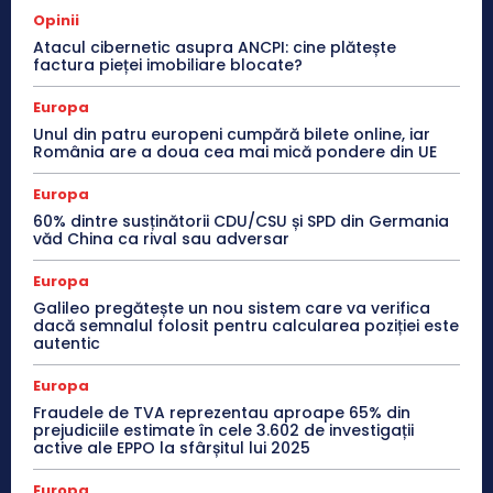
Opinii
Atacul cibernetic asupra ANCPI: cine plătește
factura pieței imobiliare blocate?
Europa
Unul din patru europeni cumpără bilete online, iar
România are a doua cea mai mică pondere din UE
Europa
60% dintre susținătorii CDU/CSU și SPD din Germania
văd China ca rival sau adversar
Europa
Galileo pregătește un nou sistem care va verifica
dacă semnalul folosit pentru calcularea poziției este
autentic
Europa
Fraudele de TVA reprezentau aproape 65% din
prejudiciile estimate în cele 3.602 de investigații
active ale EPPO la sfârșitul lui 2025
Europa