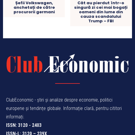
Șefii Volkswagen,
Cât au pierdut într-o
anchetați de către
singură zi cei mai bogați
procurorii germani
oameni din lume din
cauza scandalului
Trump – FBI
ClubEconomic - știri și analize despre economie, politici
europene și tendințe globale. Informație clară, pentru cititori
informați.
ISSN: 3120 - 2403
ISSN-L: 3120 – 239X