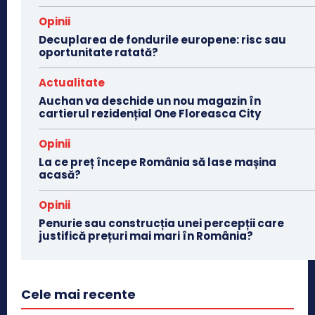
Opinii
Decuplarea de fondurile europene: risc sau
oportunitate ratată?
Actualitate
Auchan va deschide un nou magazin în
cartierul rezidențial One Floreasca City
Opinii
La ce preț începe România să lase mașina
acasă?
Opinii
Penurie sau construcția unei percepții care
justifică prețuri mai mari în România?
Cele mai recente