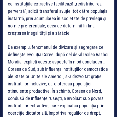
ce instituțiile extractive facilitează „redistribuirea
perversă”, adică transferul avuției tot către populația
înstărită, prin acumularea în societate de privilegii și
norme preferențiale, ceea ce determină în final
creșterea inegalității și a sărăciei.
De exemplu, fenomenul de divizare și segregare ce
definește evoluția Coreei după cel de-al Doilea Război
Mondial explică aceste aspecte în mod concludent.
Coreea de Sud, sub influența instituțiilor democratice
ale Statelor Unite ale Americii, s-a dezvoltat grație
instituțiilor incluzive, care ofereau populației
stimulente productive. În schimb, Coreea de Nord,
condusă de influențe rusești, a involuat sub povara
instituțiilor extractive, care exploatau populația prin
coerciție dictatorială, împotriva regulilor de drept,