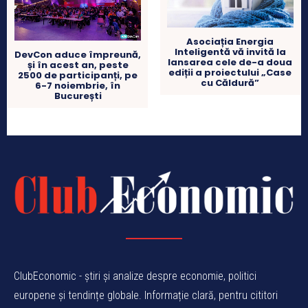
Asociația Energia
Inteligentă vă invită la
DevCon aduce împreună,
lansarea cele de-a doua
și în acest an, peste
ediții a proiectului „Case
2500 de participanți, pe
cu Căldură”
6-7 noiembrie, în
București
ClubEconomic - știri și analize despre economie, politici
europene și tendințe globale. Informație clară, pentru cititori