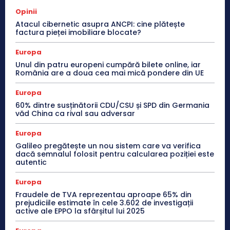
Opinii
Atacul cibernetic asupra ANCPI: cine plătește
factura pieței imobiliare blocate?
Europa
Unul din patru europeni cumpără bilete online, iar
România are a doua cea mai mică pondere din UE
Europa
60% dintre susținătorii CDU/CSU și SPD din Germania
văd China ca rival sau adversar
Europa
Galileo pregătește un nou sistem care va verifica
dacă semnalul folosit pentru calcularea poziției este
autentic
Europa
Fraudele de TVA reprezentau aproape 65% din
prejudiciile estimate în cele 3.602 de investigații
active ale EPPO la sfârșitul lui 2025