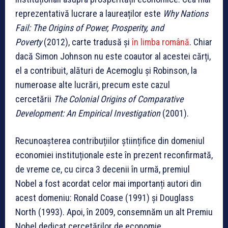
reprezentativă lucrare a laureaților este
Why Nations
Fail: The Origins of Power, Prosperity, and
Poverty
(2012), carte tradusă și
în limba română
. Chiar
dacă Simon Johnson nu este coautor al acestei cărți,
el a contribuit, alături de Acemoglu și Robinson, la
numeroase alte lucrări, precum este cazul
cercetării
The Colonial Origins of Comparative
Development: An Empirical Investigation
(2001).
Recunoașterea contribuțiilor științifice din domeniul
economiei instituționale este în prezent reconfirmată,
de vreme ce, cu circa 3 decenii în urmă, premiul
Nobel a fost acordat celor mai importanți autori din
acest domeniu: Ronald Coase (1991) și Douglass
North (1993). Apoi, în 2009, consemnăm un alt Premiu
Nobel dedicat cercetărilor de economie