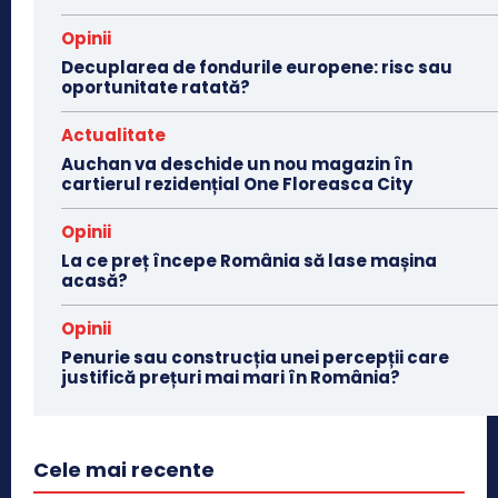
Opinii
Decuplarea de fondurile europene: risc sau
oportunitate ratată?
Actualitate
Auchan va deschide un nou magazin în
cartierul rezidențial One Floreasca City
Opinii
La ce preț începe România să lase mașina
acasă?
Opinii
Penurie sau construcția unei percepții care
justifică prețuri mai mari în România?
Cele mai recente