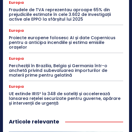
Europa
Fraudele de TVA reprezentau aproape 65% din
prejudiciile estimate în cele 3.602 de investigații
active ale EPPO la sfârșitul lui 2025
Europa
Proiecte europene folosesc AI și date Copernicus
pentru a anticipa incendiile și estima emisiile
orașelor
Europa
Percheziții în Brazilia, Belgia și Germania într-o
anchetă privind subevaluarea importurilor de
materii prime pentru gelatină
Europa
UE extinde IRIS² la 348 de sateliți și accelerează
lansarea rețelei securizate pentru guverne, apărare
și intervenții de urgență
Articole relevante