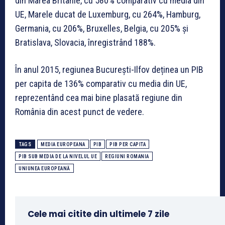
din Marea Britanie, cu 580% comparativ cu media din
UE, Marele ducat de Luxemburg, cu 264%, Hamburg,
Germania, cu 206%, Bruxelles, Belgia, cu 205% și
Bratislava, Slovacia, înregistrând 188%.
În anul 2015, regiunea București-Ilfov deținea un PIB
per capita de 136% comparativ cu media din UE,
reprezentând cea mai bine plasată regiune din
România din acest punct de vedere.
TAGS
MEDIA EUROPEANA
PIB
PIB PER CAPITA
PIB SUB MEDIA DE LA NIVELUL UE
REGIUNI ROMANIA
UNIUNEA EUROPEANĂ
Cele mai citite din ultimele 7 zile