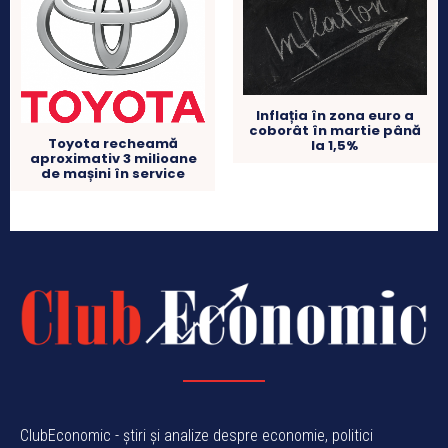
Inflația în zona euro a
coborât în martie până
Toyota recheamă
la 1,5%
aproximativ 3 milioane
de mașini în service
ClubEconomic - știri și analize despre economie, politici