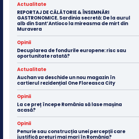
Actualitate
REPORTAJ DE CĂLĂTORIE & ÎNSEMNĂRI
GASTRONOMICE. Sardinia secretă: De la aurul
alb din Sant’Antioco la mireasma de mirt din
Muravera
Opinii
Decuplarea de fondurile europene: risc sau
oportunitate ratată?
Actualitate
Auchan va deschide un nou magazin în
cartierul rezidențial One Floreasca City
Opinii
La ce preț începe România să lase mașina
acasă?
Opinii
Penurie sau construcția unei percepții care
justifică prețuri mai mari în România?